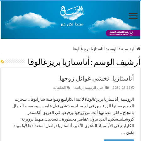
الرئيسية
/
الوسم:
أناستازيا بريزغالوفا
أرشيف الوسم :
أناستازيا بريزغالوفا
أناستازيا تخشى غوائل زوجها
على
2020-02-29
أخبار
,
الرئيسية
,
رياضة
التعليقات
أناستازيا
تخشى
الروسية (أناستازيا بريزغالوفا) لاعبة الكارلينغ ومواطنة شارابوفا .. سحرت
غوائل
زوجها
الجميع بعيينها الزرقاوين في أولمبياد سوتشي قبل عامين .. وجمعت الجمال
مغلقة
بالنجاح .. لكن مصائبها أتت من زوجها ورفيقها في الفريق ألكسندر
كروشيلنيتسكي, الذي تناول عقاقير محظورة .. فسحبت منهما برونزية
الكارلينغ في الأولمبياد الشتوي الأخير. أناستازيا تواصل استعدادها لأولمبياد
بكين …