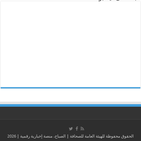
الحقوق محفوظة للهيئة العامة للصحافة | الصباح، منصة إخبارية رقمية | 2026