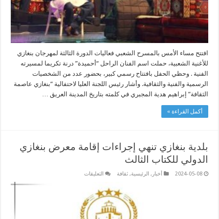
افتتح مساء الأمس بالمسرح الشعبي فعاليات الدورة الثالثة لمهرجان بنغازي
للأغنية الشعبية، حملت اسم الفنان الراحل “أحميدة” درنة تكريما لمسيرته
الفنية . وحظي الحفل بافتتاح رسمي كبير، بحضور عدد من الشخصيات
الرسمية والفنية والثقافية. وأشار رئيس اللجنة العليا لاحتفالية “بنغازي عاصمة
الثقافة” إبراهيم هدية المجبري في كلمته بتاريخ المدينة العريق …
أكمل القراءة »
بلدية بنغازي تنهي إجراءات إقامة معرض بنغازي
الدولي للكتاب الثالث
على
2024-05-08
أخبار
,
الرئيسية
,
ثقافة
التعليقات
بلدية
بنغازي
تنهي
إجراءات
إقامة
معرض
بنغازي