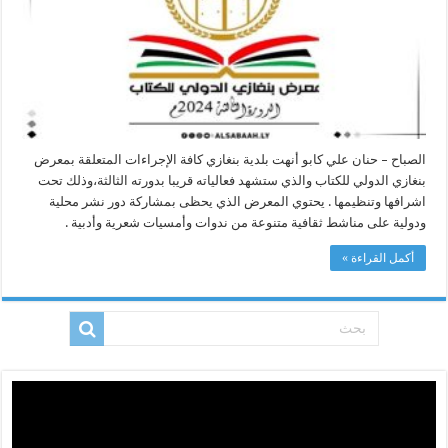
الدولي
للكتاب
الثالث
مغلقة
الصباح – حنان علي كابو أنهت بلدية بنغازي كافة الإجراءات المتعلقة بمعرض
بنغازي الدولي للكتاب والذي ستشهد فعالياته قريبا بدورته الثالثة،وذلك تحت
اشرافها وتنظيمها . يحتوي المعرض الذي يحظى بمشاركة دور نشر محلية
ودولية على مناشط ثقافية متنوعة من ندوات وأمسيات شعرية وأدبية .
أكمل القراءة »