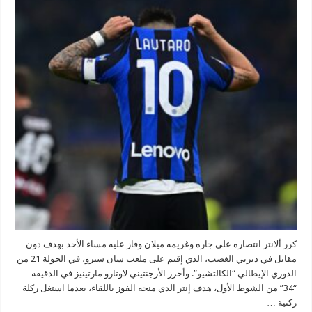
الغريم
بالكالتشيو
مغلقة
كرر ألانتر انتصاره على جاره وغريمه ميلان وفاز عليه مساء الأحد بهدف دون
مقابل في ديربي الغضب، الذي إقيم على ملعب سان سيرو، في الجولة 21 من
الدوري الإيطالي “الكالتشيو”. وأحرز الأرجنتيني لاوتارو مارتينيز في الدقيقة
“34” من الشوط الأول، هدف إنتر الذي منحه الفوز باللقاء، بعدما استغل ركلة
ركنية …