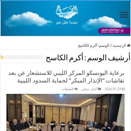
الرئيسية
/
الوسم:
أكرم الكاسح
أرشيف الوسم :
أكرم الكاسح
برعاية اليونسكو المركز الليبي للاستشعار عن بعد
نقاشات “الإنذار المبكر” لحماية السدود الليبية
على
2026-01-29
أخبار
,
محلي
التعليقات
برعاية
اليونسكو
المركز
الليبي
للاستشعار
عن
بعد
نقاشات
“الإنذار
المبكر”
لحماية