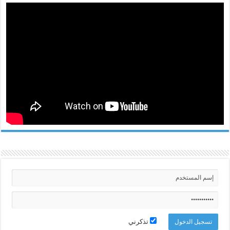
تذكرني