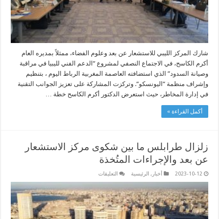
السدود
الليبية
مغلقة
شارك المركز الليبي للاستشعار عن بعد وعلوم الفضاء، ممثلاً بمديره العام
أكرم الكاسح، في الاجتماع النصفي لمشروع “الدعم الفني لليبيا في مراقبة
وصيانة السدود” الذي استضافته العاصمة المغربية الرباط اليوم ، بتنظيم
وإشراف منظمة “اليونسكو“. وتركزت المشاركة على تعزيز الجوانب التقنية
في إدارة المخاطر، حيث استعرض الدكتور أكرم الكاسح خطة …
أكمل القراءة »
زلزال طرابلس ما بين شكوى مركز الاستشعار
عن بعد والإجراءات المتُخذة
على
2023-10-12
أخبار
,
الرئيسية
التعليقات
زلزال
طرابلس
ما
بين
شكوى
مركز
الاستشعار