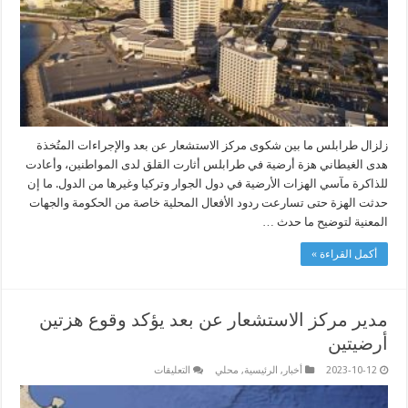
عن
بعد
والإجراءات
المتُخذة
مغلقة
زلزال طرابلس ما بين شكوى مركز الاستشعار عن بعد والإجراءات المتُخذة
هدى الغيطاني هزة أرضية في طرابلس أثارت القلق لدى المواطنين، وأعادت
للذاكرة مآسي الهزات الأرضية في دول الجوار وتركيا وغيرها من الدول. ما إن
حدثت الهزة حتى تسارعت ردود الأفعال المحلية خاصة من الحكومة والجهات
المعنية لتوضيح ما حدث …
أكمل القراءة »
مدير مركز الاستشعار عن بعد يؤكد وقوع هزتين
أرضيتين
على
2023-10-12
أخبار
,
الرئيسية
,
محلي
التعليقات
مدير
مركز
الاستشعار