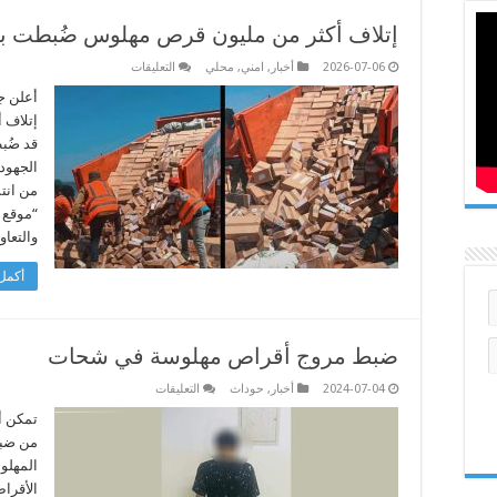
إتلاف أكثر من مليون قرص مهلوس ضُبطت ب
على
2026-07-06
أخبار
,
امني
,
محلي
التعليقات
إتلاف
أكثر
أعلن ج
من
إتلاف 
مليون
قرص
قد ضُب
مهلوس
الجهود
ضُبطت
بميناء
من انت
طرابلس
مغلقة
“موقع 
والتعا
أكمل 
ضبط مروج أقراص مهلوسة في شحات
على
2024-07-04
أخبار
,
حوداث
التعليقات
ضبط
مروج
تمكن أ
أقراص
من ضبط
مهلوسة
في
المهلو
شحات
الأقراص
مغلقة