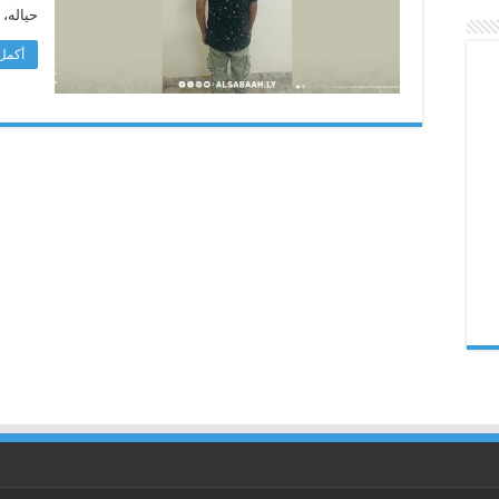
حياله، 
أكمل 