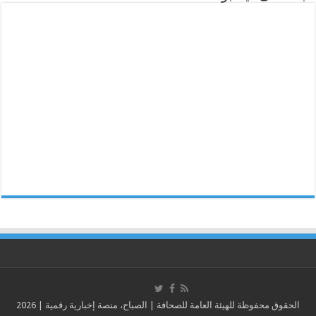
الحقوق محفوظة للهيئة العامة للصحافة | الصباح، منصة إخبارية رقمية | 2026