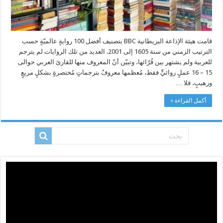
قامت هيئة الإذاعة البريطانية BBC بتصنيف أفضل 100 روايةٍ عالميّةٍ حسب
الترتيب الزمني من سنة 1605 إلى 2001. العديد من تلك الروايات لم يترجم
للعربية ولم يشتهر بين قُرّائها، وتبيّن أنّ المعروف منها للقارئ العربي حوالى
15 – 16 عملٍ روائيٍّ فقط، مُعظمها معروفٌ بترجماتٍ مُختصرةٍ بشكلٍ مريعٍ
ورهيبٍ، فلا …
أكمل القراءة »