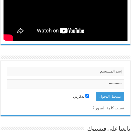
تذكرني
نسيت كلمة المرور ؟
تابعنا على فيسبوك