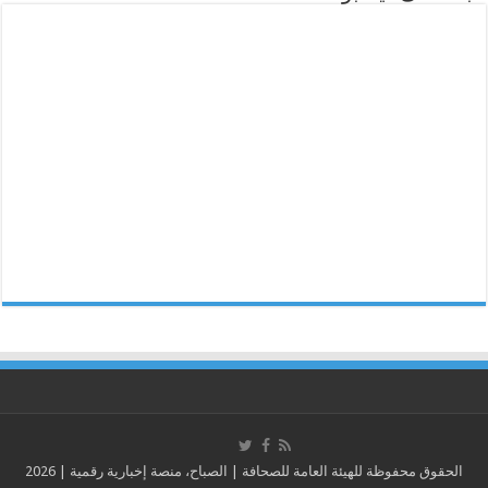
الحقوق محفوظة للهيئة العامة للصحافة | الصباح، منصة إخبارية رقمية | 2026