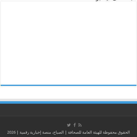
الحقوق محفوظة للهيئة العامة للصحافة | الصباح، منصة إخبارية رقمية | 2026