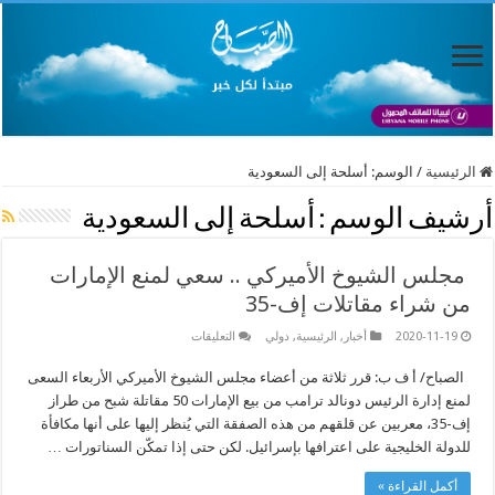
الرئيسية
/
الوسم:
أسلحة إلى السعودية
أرشيف الوسم :
أسلحة إلى السعودية
مجلس الشيوخ الأميركي .. سعي لمنع الإمارات
من شراء مقاتلات إف-35
على
2020-11-19
أخبار
,
الرئيسية
,
دولي
التعليقات
مجلس
الشيوخ
الصباح/ أ ف ب: قرر ثلاثة من أعضاء مجلس الشيوخ الأميركي الأربعاء السعى
الأميركي
..
لمنع إدارة الرئيس دونالد ترامب من بيع الإمارات 50 مقاتلة شبح من طراز
سعي
لمنع
إف-35، معربين عن قلقهم من هذه الصفقة التي يُنظر إليها على أنها مكافأة
الإمارات
للدولة الخليجية على اعترافها بإسرائيل. لكن حتى إذا تمكّن السناتورات …
من
شراء
مقاتلات
أكمل القراءة »
إف-35