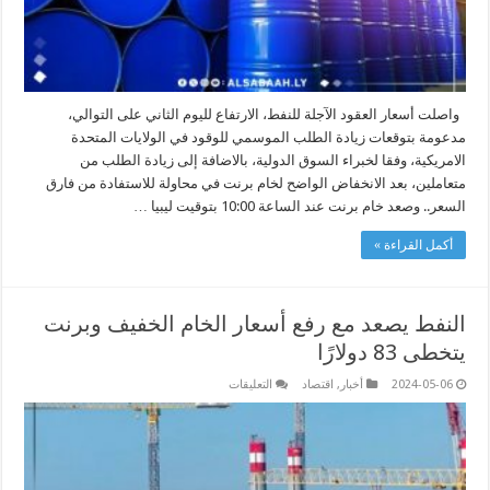
واصلت أسعار العقود الآجلة للنفط، الارتفاع لليوم الثاني على التوالي،
مدعومة بتوقعات زيادة الطلب الموسمي للوقود في الولايات المتحدة
الامريكية، وفقا لخبراء السوق الدولية، بالاضافة إلى زيادة الطلب من
متعاملين، بعد الانخفاض الواضح لخام برنت في محاولة للاستفادة من فارق
السعر.. وصعد خام برنت عند الساعة 10:00 بتوقيت ليبيا …
أكمل القراءة »
النفط يصعد مع رفع أسعار الخام الخفيف وبرنت
يتخطى 83 دولارًا
على
2024-05-06
أخبار
,
اقتصاد
التعليقات
النفط
يصعد
مع
رفع
أسعار
الخام
الخفيف