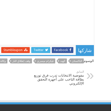
Stumbleupon
Twitter
Facebook
شاركها
الوسوم
الباكستان
الهند
فيكرام ميسري
وقف إطلاق النار
وكالة 
السابق
مفوضية الانتخابات تدرب فرق توزيع
بطاقة الناخب على أجهزة التحقق
الإلكتروني