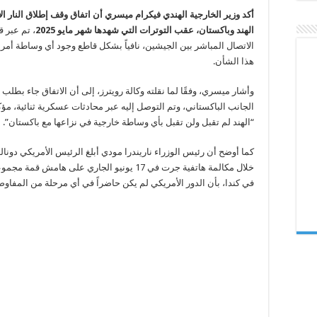
أمريكية
أكد وزير الخارجية الهندي فيكرام ميسري أن اتفاق وقف إطلاق النار الأ
في
اتفاق
الهند وباكستان، عقب التوترات التي شهدها شهر مايو 2025
، تم عبر 
وقف
إطلاق
الاتصال المباشر بين الجيشين، نافياً بشكل قاطع وجود أي وساطة أمر
النار
هذا الشأن.
مع
باكستان
مغلقة
وأشار ميسري، وفقًا لما نقلته وكالة رويترز، إلى أن الاتفاق جاء بطلب
الجانب الباكستاني، وتم التوصل إليه عبر محادثات عسكرية ثنائية، مؤكد
“الهند لم تقبل ولن تقبل بأي وساطة خارجية في نزاعها مع باكستان”.
كما أوضح أن رئيس الوزراء ناريندرا مودي أبلغ الرئيس الأمريكي دونال
خلال مكالمة هاتفية جرت في 17 يونيو الجاري على هامش قمة
في كندا، بأن الدور الأمريكي لم يكن حاضراً في أي مرحلة من المفاو