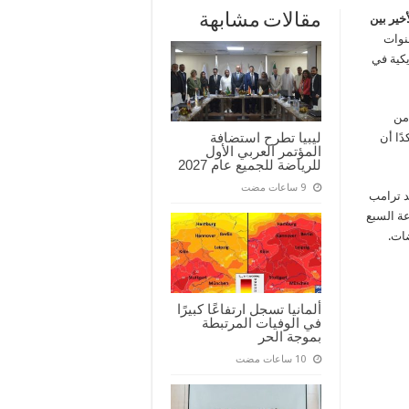
مقالات مشابهة
خير بين
قنوات
يكية في
 من
ليبيا تطرح استضافة
ًا أن
المؤتمر العربي الأول
للرياضة للجميع عام 2027
د ترامب
 مجموعة السبع
ضات.
ألمانيا تسجل ارتفاعًا كبيرًا
في الوفيات المرتبطة
بموجة الحر