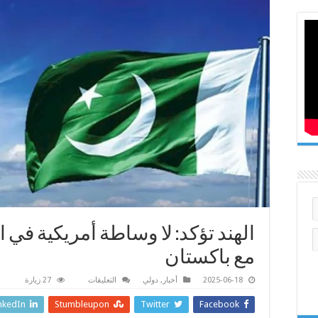
الهند تؤكد: لا وساطة أمريكية في 
مع باكستان
على
2025-06-18
أخبار
,
دولي
التعليقات
27 زيارة
الهند
تؤكد:
nkedIn
Stumbleupon
Twitter
Facebook
لا
وساطة