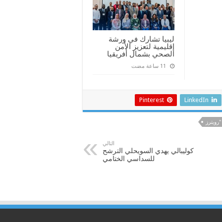
ليبيا تشارك في ورشة
إقليمية لتعزيز الأمن
الصحي بشمال أفريقيا
Pinterest
LinkedIn
"رويترز
التالي
كوليبالي يهدي السويحلي الترشح
للسداسي الختامي