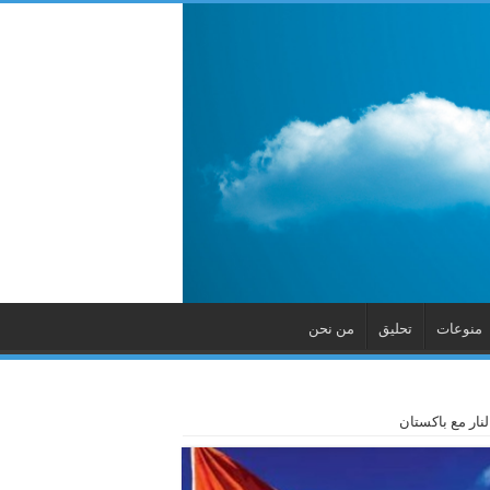
منوعات
تحليق
من نحن
لنار مع باكستان