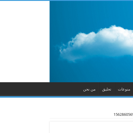
منوعات
تحليق
من نحن
156286056