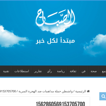
مع
صحة
فن
ثقافة
رياضة
رأي
تقارير
استطلاعات
تقنية
الرئيسية
/
واشنطن حملة مداهمات ضد الهجرة السرية
/
9153705700
1562860569153705700