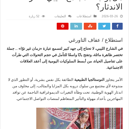
الاندثار؟
على
2026-03-26
استطلاعات
التعليقات
52 زيارة
هل
يواجه
المجتمع
الليبي
خطر
الاندثار؟
استطلاع / عفاف التاورغي
مغلقة
في الشارع الليبي، لا تحتاج إلى جهد كبير لتسمع عبارة «زمان غير توّا» .. جملة
تختصر ظاهرة ماثلة، وتفتح بابًا واسعًا للتأمل في حجم التحولات التي طرأت
على تفاصيل الحياة، من أبسط السلوكيات اليومية إلى أعقد العلاقات
الاجتماعية.
الأمر يتجاوز
النوستالجيا الطبيعية
الطائفة بكل نفس بشرية، أو التطور الذي لا
مندوحة لأي مجتمع من سلوك دروبه بكل المزايا والمثالب، إلى مخاوف من
اندثار الهوية الوطنية، تحت وطأة التغيرات الديموغرافية الناجمة عن توافد
المهاجرين بأعداد مهولة والتأثير المتعاظم لمنصات التواصل الاجتماعي.