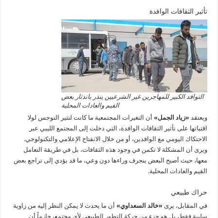
تأثير الثقافات الوافدة
التوافد الكبير للمهاجرين غير الشرعيين ينذر باندثار بعض
القيم والعادات المحلية
ويعتقد
«زياد الجمل»
أن التغيرات المجتمعية ما كانت لتثير التوجس لولا
اقتياتها على تأثير الثقافات الوافدة، التي دخلت إلى المجتمع الليبي عبر
الاحتكاك اليومي مع الوافدين، أو من خلال الانفتاح الإعلامي والتكنولوجي.
ويرى أن المشكلة لا تكمن في وجود هذه الثقافات، بل في طريقة التعامل
معها، حيث أصبح البعض ينجرف وراءها دون وعي، ما قد يؤدي إلى تراجع بعض
القيم والعادات المحلية.
حراك طبيعي
في المقابل، يرى
«خالد السعداوي»
أن ما يحدث لا يمكن النظر إليه من زاوية
سلبية فقط، بل هو جزء من حركة التطور الطبيعي لأي مجتمع، جازماً أن