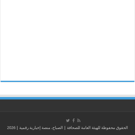
الحقوق محفوظة للهيئة العامة للصحافة | الصباح، منصة إخبارية رقمية | 2026