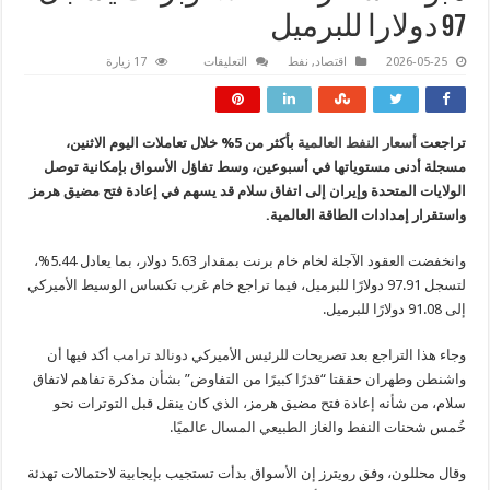
97 دولارا للبرميل
على
2026-05-25
اقتصاد
,
نفط
التعليقات
17 زيارة
هبوط
أسعار
النفط
5%
وبرنت
تراجعت
أسعار النفط العالمية
بأكثر من 5% خلال تعاملات اليوم الاثنين،
يسجل
97
مسجلة أدنى مستوياتها في أسبوعين، وسط تفاؤل الأسواق بإمكانية توصل
دولارا
للبرميل
الولايات المتحدة وإيران إلى اتفاق سلام قد يسهم في إعادة فتح مضيق هرمز
مغلقة
واستقرار إمدادات الطاقة العالمية.
وانخفضت العقود الآجلة لخام خام برنت بمقدار 5.63 دولار، بما يعادل 5.44%،
لتسجل 97.91 دولارًا للبرميل، فيما تراجع خام غرب تكساس الوسيط الأميركي
إلى 91.08 دولارًا للبرميل.
وجاء هذا التراجع بعد تصريحات للرئيس الأميركي
دونالد ترامب
أكد فيها أن
واشنطن وطهران حققتا “قدرًا كبيرًا من التفاوض” بشأن مذكرة تفاهم لاتفاق
سلام، من شأنه إعادة فتح مضيق هرمز، الذي كان ينقل قبل التوترات نحو
خُمس شحنات النفط والغاز الطبيعي المسال عالميًا.
وقال محللون، وفق رويترز إن الأسواق بدأت تستجيب بإيجابية لاحتمالات تهدئة