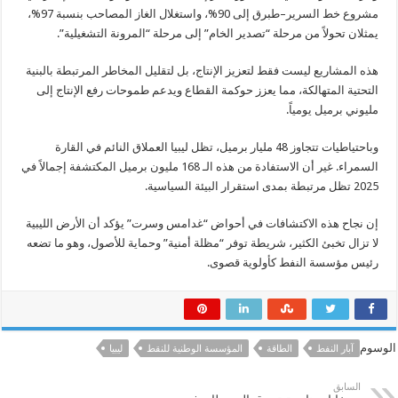
مشروع خط السرير–طبرق إلى 90%، واستغلال الغاز المصاحب بنسبة 97%،
يمثلان تحولاً من مرحلة “تصدير الخام” إلى مرحلة “المرونة التشغيلية”.
هذه المشاريع ليست فقط لتعزيز الإنتاج، بل لتقليل المخاطر المرتبطة بالبنية
التحتية المتهالكة، مما يعزز حوكمة القطاع ويدعم طموحات رفع الإنتاج إلى
مليوني برميل يومياً.
وباحتياطيات تتجاوز 48 مليار برميل، تظل ليبيا العملاق النائم في القارة
السمراء. غير أن الاستفادة من هذه الـ 168 مليون برميل المكتشفة إجمالاً في
2025 تظل مرتبطة بمدى استقرار البيئة السياسية.
إن نجاح هذه الاكتشافات في أحواض “غدامس وسرت” يؤكد أن الأرض الليبية
لا تزال تخبئ الكثير، شريطة توفر “مظلة أمنية” وحماية للأصول، وهو ما تضعه
رئيس مؤسسة النفط كأولوية قصوى.
الوسوم
آبار النفط
الطاقة
المؤسسة الوطنية للنقط
ليبيا
السابق