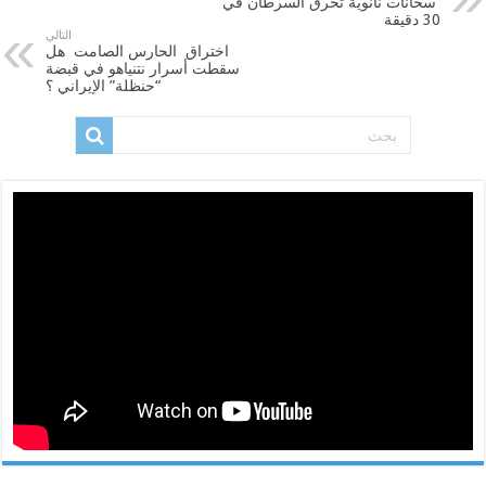
سخانات نانوية تحرق السرطان في
30 دقيقة
التالي
اختراق الحارس الصامت هل
سقطت أسرار نتنياهو في قبضة
“حنظلة” الإيراني ؟