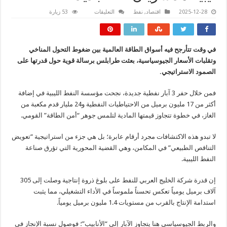
على
2025-12-28
اقتصاد
,
نفط
التعليقات
53 زيارة
ليبيا
تمد
شريان
نفط
جديد
في وقت تتأرجح فيه أسواق الطاقة العالمية بين ضغوط التحول المناخي
مغلقة
وتقلبات الأسعار الجيوسياسية، بعثت طرابلس برسالة قوية حول قدرتها على
الصمود الاستراتيجي.
فمن خلال حفر 3 آبار نفطية جديدة، نجحت مؤسسة النفط الليبية في إضافة
أكثر من 17 مليون برميل من الاحتياطيات النفطية و24 مليار قدم مكعبة من
الغاز، في خطوة تتجاوز قيمتها المادية لتلمس جوهر “أمن الطاقة” القومي.
لا تبدو هذه الاكتشافات مجرد أرقام عابرة؛ بل هي جزء من استراتيجية “تعويض
التناقص الطبيعي” في المكامن، وهي القضية المحورية التي تؤرق صناعة
النفط الليبية.
إن قدرة شركة الخليج العربي للنفط على بلوغ ذروة إنتاجية وصلت إلى 305
آلاف برميل يومياً تعكس تحسناً ملموساً في الأداء التشغيلي، مما يثبت
استدامة الإنتاج بالقرب من مستويات 1.4 مليون برميل يومياً.
والربط الجيوسياسي هنا يتجاوز الآبار إلى “الأنابيب”؛ فوصول نسبة الإنجاز في