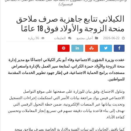
فيسبوك)
الكيلاني تتابع جاهزية صرف ملاحق
منحة الزوجة والأولاد فوق 18 عامًا
على
2026-06-22
أخبار
,
مجتمع
التعليقات
36 زيارة
الكيلاني
تتابع
جاهزية
صرف
ملاحق
عقدت وزيرة الشؤون الاجتماعية وفاء أبو بكر الكيلاني اجتماعًا مع مدير إدارة
منحة
الزوجة
منحة الزوجة
والأولاد حمزة الكراتي، لمتابعة سير العمل بالإدارة واستعراض
والأولاد
فوق
مستجدات برامج الحماية الاجتماعية، في إطار جهود تطوير الخدمات المقدمة
18
للمواطنين.
عامًا
مغلقة
وتناول الاجتماع، وفق بيان للوزارة على صفحتها على موقع التواصل
الاجتماعي فيس بوك مراجعة بيانات الأسر التي استكملت إجراءات التسجيل
وتحديث بياناتها عبر المنصات الإلكترونية، ضمن خطة التحول الرقمي التي
تهدف إلى بناء قاعدة بيانات دقيقة تسهم في تسريع إنجاز المعاملات وتحسين
كفاءة الأداء.
كما ناقش الجانبان، الترتيبات الفنية والإدارية الخاصة بصرف ملاحق منحة