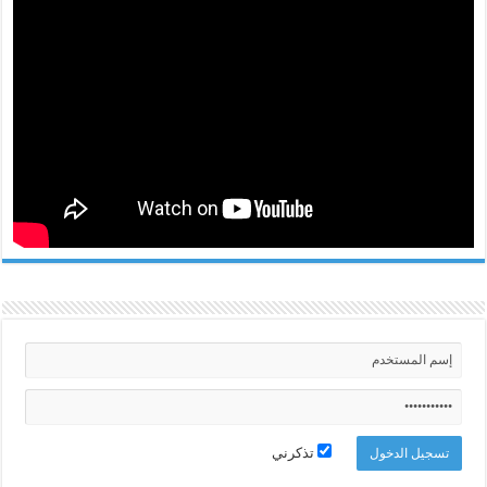
تذكرني