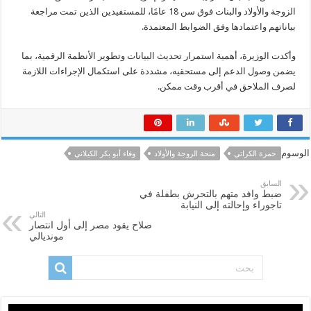
الزوجة والأولاد والبنات فوق سن 18 عامًا، للمستفيدين الذين تمت مراجعة
بياناتهم واعتمادها وفق الضوابط المعتمدة.
وأكدت الوزيرة، أهمية استمرار تحديث البيانات وتطوير الأنظمة الرقمية، بما
يضمن وصول الدعم إلى مستحقيه، مشددة على استكمال الإجراءات اللازمة
لصرف الملاحق في أقرب وقت ممكن.
الوسوم
حمزة الكراتي
منحة الزوجة والأولاد
وفاء أبو بكر الكيلاني
السابق
ضبط وافد متهم بالتحرش بطفلة في
تاجوراء وإحالته إلى النيابة
التالي
صلاح يقود مصر إلى أول انتصار
مونديالي