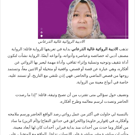
الاديبة الروائية غالية الذرعاني
تذهب
الاديبة الروائية غالية الذرعاني
بداية في تعريفها للرواية قائلة: الرواية
مصنف أدبي له خصائصه وعناصره وأدواته، وأنواعه أيضًا، الرواية نشأت لتكون
أداة تثقيف وتوجيه وتسلية وإثراء ثقافي، وأداة مهمة ليعبر بها الروائي عن
أفكاره، وهي عبارة عن قصة أو قصص، واقعية أو متخيلة أو الاثنين معاً، وتستمد
روحها من قصص الماضي والحاضر، فهي إذن تلتقي مع التاريخ، أو تستند عليه،
خاصة في أنواع معينة من الرواية.
وتضيف حول سؤالي متى تقترب من أن تصبح وثيقة، قائلة: “إذا ما رصدت
الحاضر وتصدت لرسم معالمه وطرح أفكاره.
بالنسبة لي حاولت في أكثر من عمل روائي رصد الواقع الحاضر ورسم ملامحه
وأفكاره، في (قوارير خاوية) و(الحرائق في حدائق التفاح) و(أم الزين) ما ساد
من أفكار وما حدث من أحداث منذ بداية فبراير، أحداث كان لها أبعاد معينة،
وتأثيرات مباشرة وغير مباشرة على الإنسان، تداخل الواقع مع المتخيل، على