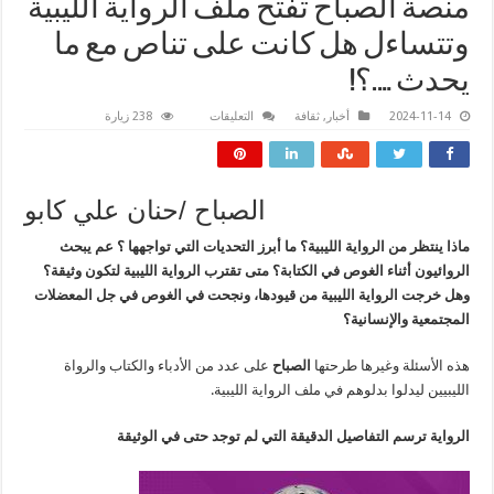
منصة الصباح تفتح ملف الرواية الليبية
وتتساءل هل كانت على تناص مع ما
يحدث ….؟!
على
2024-11-14
أخبار
,
ثقافة
التعليقات
238 زيارة
منصة
الصباح
تفتح
ملف
الرواية
الليبية
الصباح /حنان علي كابو
وتتساءل
هل
كانت
ماذا ينتظر من الرواية الليبية؟ ما أبرز التحديات التي تواجهها ؟ عم يبحث
على
الروائيون أثناء الغوص في الكتابة؟ متى تقترب الرواية الليبية لتكون وثيقة؟
تناص
مع
وهل خرجت الرواية الليبية من قيودها، ونجحت في الغوص في جل المعضلات
ما
يحدث
المجتمعية والإنسانية؟
….؟!
مغلقة
هذه الأسئلة وغيرها طرحتها
الصباح
على عدد من الأدباء والكتاب والرواة
الليبيين ليدلوا بدلوهم في ملف الرواية الليبية.
الرواية ترسم التفاصيل الدقيقة التي لم توجد حتى في الوثيقة