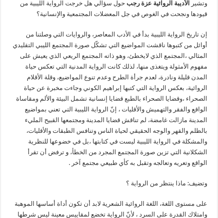
وتشير
الأديبة الروائية عزة رجب
حول سؤالي هل خرجت الرواية الليبية من
قيودها ونجحت في الغوص في جل المعضلات المجتمعية والإنسانية؟
إن تاريخ الرواية الليبية بدأ في الأدب المعاصر، والروايات التي وصلتنا من
أوائل من كتبوها ناقشت المواضيع التي تشكّل صورة المجتمع الليبي التقليدي
المثالي ،المجتمع الذي لايخطئ، وهو ذاته المجتمع الريعي الذي يعيش على
مفهوم الأمثولة ويتغذى منها، لذلك كانت الرواية المدنية التي تعكس حياة
المدن قليلة ونادرة، لعدم جرأة الطرح وعدم تنوع المواضيع، وقلة الأقلام
الروائية، بعكس الرواية التي كتبها إبراهيم الكوني وجاءت مخبرة عن حياة
الصحراء ،وقضايا الصحراء بالطبع قضايا إنسانية تشمل البيئة والألم ومقاساة
الواقع والفقر والتهميش والأقليات ، إنّ الرواية الليبية التي تعني بمواضيع
المدينة مازالت غامضة، لم تناقش قضايا المدينة ومجتمعها القبيح المليء
بالظلم والقهر والوجه الحقيقي لحياة الناس وتنافس الطبقات والأقليات،
والمشكلة في الرواية الليبية ليست في كتابتها ،بل في خضوعها للنظرية
الشكلانية التي تزين صورة المجتمع المجرد من الخطأ، و ترفض أن تقرأ
الواقع وتعريه وتعالجه وتقبل به كأي طبيعي مجتمع آخر .
وتضيف: ماذا ينتظر من الرواية ؟
على مستوى اللغة، اللغة الروائية الشعرية لابد أن تكون أداة أساسها الموهبة
وامتلاك القدرة على السرد ، لأنّ الرواية تخضع لمقاييس معينة ليس شرطها