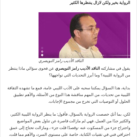
الرواية بخير ولكن لازال ينتظرها الكثير
الناقد الأديب رامز النويصري
يقول في مشاركته
الناقد الأديب رامز النويصري
عن فحوى سؤالي ماذا ينتظر
من الرواية الليبية؟ وما أبرز التحديات التي تواجهها؟
بداية، هذا السؤال يمكننا سحبه على الأدب الليبي عامة، فمع ما تشهده الثقافة
الليبية من تحديات، من المهم مناقشة هذا النوع من الأسئلة، والأهم تطبيق
الحلول أو التوصيات التي تخرج من مجموع الإجابات.
لكن، بما أنكِ خصصت الرواية بالسؤال، فأقول: ما ينظر الرواية الليبية الكثير،
والكثير جدًا من العمل، فهي لم مازالت قاصرة عن تناول بعض المواضيع
واجتراح جزء من المسكوت عنه -وقصدًا قلت جزء-، ومازالت تحتاج إلى عمق
احترافي فني في تقنيات الكتابة، خاصة على مستوى السرد، والأهم مما قلت،