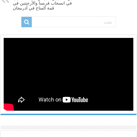
في انسحاب فرنسا والأرجنتين في
قمة المناخ في أذربيجان