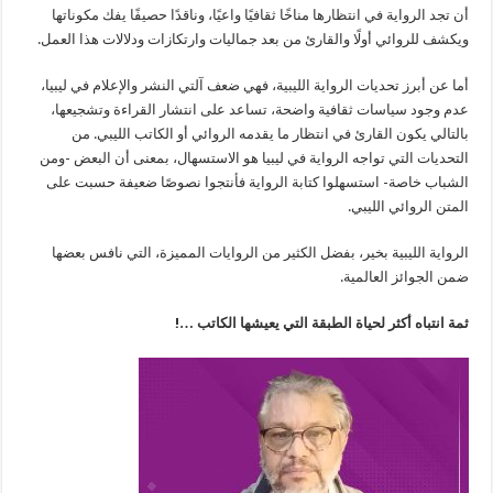
أن تجد الرواية في انتظارها مناخًا ثقافيًا واعيًا، وناقدًا حصيفًا يفك مكوناتها
ويكشف للروائي أولًا والقارئ من بعد جماليات وارتكازات ودلالات هذا العمل.
أما عن أبرز تحديات الرواية الليبية، فهي ضعف آلتي النشر والإعلام في ليبيا،
عدم وجود سياسات ثقافية واضحة، تساعد على انتشار القراءة وتشجيعها،
بالتالي يكون القارئ في انتظار ما يقدمه الروائي أو الكاتب الليبي. من
التحديات التي تواجه الرواية في ليبيا هو الاستسهال، بمعنى أن البعض -ومن
الشباب خاصة- استسهلوا كتابة الرواية فأنتجوا نصوصًا ضعيفة حسبت على
المتن الروائي الليبي.
الرواية الليبية بخير، بفضل الكثير من الروايات المميزة، التي نافس بعضها
ضمن الجوائز العالمية.
ثمة انتباه أكثر لحياة الطبقة التي يعيشها الكاتب …!