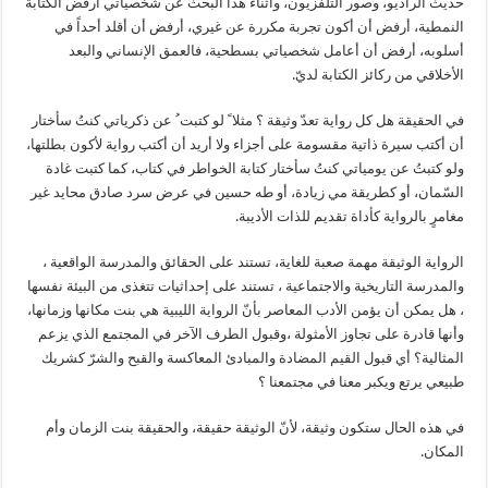
حديث الراديو، وصور التلفزيون، وأثناء هذا البحث عن شخصياتي أرفض الكتابة
النمطية، أرفض أن أكون تجربة مكررة عن غيري، أرفض أن أقلد أحداً في
أسلوبه، أرفض أن أعامل شخصياتي بسطحية، فالعمق الإنساني والبعد
الأخلاقي من ركائز الكتابة لديّ.
في الحقيقة هل كل رواية تعدّ وثيقة ؟ مثلا ً لو كتبت ُ عن ذكرياتي كنتُ سأختار
أن أكتب سيرة ذاتية مقسومة على أجزاء ولا أريد أن أكتب رواية لأكون بطلتها،
ولو كتبتُ عن يومياتي كنتُ سأختار كتابة الخواطر في كتاب، كما كتبت غادة
السّمان، أو كطريقة مي زيادة، أو طه حسين في عرض سرد صادق محايد غير
مغامرٍ بالرواية كأداة تقديم للذات الأديبة.
الرواية الوثيقة مهمة صعبة للغاية، تستند على الحقائق والمدرسة الواقعية ،
والمدرسة التاريخية والاجتماعية ، تستند على إحداثيات تتغذى من البيئة نفسها
، هل يمكن أن يؤمن الأدب المعاصر بأنّ الرواية الليبية هي بنت مكانها وزمانها،
وأنها قادرة على تجاوز الأمثولة ،وقبول الطرف الآخر في المجتمع الذي يزعم
المثالية؟ أي قبول القيم المضادة والمبادئ المعاكسة والقبح والشرّ كشريك
طبيعي يرتع ويكبر معنا في مجتمعنا ؟
في هذه الحال ستكون وثيقة، لأنّ الوثيقة حقيقة، والحقيقة بنت الزمان وأم
المكان.