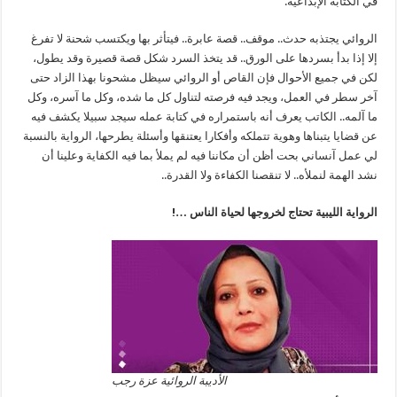
في الكتابة الإبداعية.
الروائي يجتذبه حدث.. موقف.. قصة عابرة.. فيتأثر بها ويكتسب شحنة لا تفرغ
إلا إذا بدأ بسردها على الورق.. قد يتخذ السرد شكل قصة قصيرة وقد يطول،
لكن في جميع الأحوال فإن القاص أو الروائي سيظل مشحونا بهذا الزاد حتى
آخر سطر في العمل، ويجد فيه فرصته لتناول كل ما شده، وكل ما آسره، وكل
ما آلمه.. الكاتب يعرف أنه باستمراره في كتابة عمله سيجد سبيلا يكشف فيه
عن قضايا يتبناها وهوية تتملكه وأفكارا يعتنقها وأسئلة يطرحها، الرواية بالنسبة
لي عمل آنساني بحت أظن أن مكاننا فيه لم يملأ بما فيه الكفاية وعلينا أن
نشد الهمة لنملأه.. لا تنقصنا الكفاءة ولا القدرة..
الرواية الليبية تحتاج لخروجها لحياة الناس …!
الأديبة الروائية عزة رجب