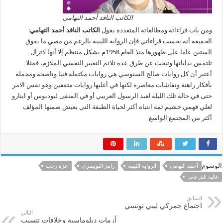
الكاتب الناقد أحمد التهامي
ومن باب قراءاته ومطالعاته المتعددة يقول
الكاتب الناقد أحمد التهامي
:
الحقيقة أنه بحسب قراءاتي فإن الرواية الليبية بالرغم من مضي ما يفوق
الستين عاما على ظهورها منذ العام 1958م بشكل منتظم إلا أنها لاتزال
تلتمس بداياتها وتبحث عن طرق عدة تلائم التعبير النفسي الملازم، فمثلا
أعتبر أن كل روايات صالح السنوسي هي روايات مكتملة فنيا وناضجة ومحملة
بأفكار راهنة ونقاشات معاصرة لكنها في أغلبها روايات مثقفين وهو نفس الامر
حتى في حالة تلك الليلة لعبد الرسول العريبي أو في المنفى لبودبوس أو اينارو
لعلي فهمي خشيم ثمة انتباه أكثر لحياة الطبقة التي يعيش ضمنها المؤلف
أكثر من المجتمع الواسع
الوسوم
أحمد التهامي
الرواية الليبية
رامز النويصري
عزة رجب
غالية الذرعاني
السابق
اجتماع جمركي ليبي تونسي
التالي
أزمات دبلوماسية وخلافات تتسبب