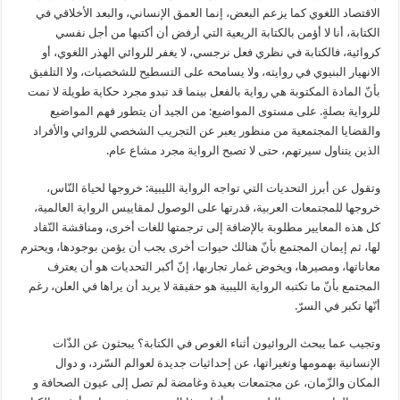
الاقتصاد اللغوي كما يزعم البعض، إنما العمق الإنساني، والبعد الأخلاقي في
الكتابة، أنا لا أؤمن بالكتابة الريعية التي أرفض أن أكتبها من أجل نفسي
كروائية، فالكتابة في نظري فعل نرجسي، لا يغفر للروائي الهذر اللغوي، أو
الانهيار البنيوي في روايته، ولا يسامحه على التسطيح للشخصيات، ولا التلفيق
بأنّ المادة المكتوبة هي رواية بالفعل بينما قد تبدو مجرد حكاية طويلة لا تمت
للرواية بصلةٍ. على مستوى المواضيع: من الجيد أن يتطور فهم المواضيع
والقضايا المجتمعية من منظور يعبر عن التجريب الشخصي للروائي والأفراد
الذين يتناول سيرتهم، حتى لا تصبح الرواية مجرد مشاع عام.
وتقول عن أبرز التحديات التي تواجه الرواية الليبية: خروجها لحياة النّاس،
خروجها للمجتمعات العربية، قدرتها على الوصول لمقاييس الرواية العالمية،
كل هذه المعايير مطلوبة بالإضافة إلى ترجمتها للغات أخرى، ومناقشة النّقاد
لها، ثم إيمان المجتمع بأنّ هنالك حيوات أخرى يجب أن يؤمن بوجودها، ويحترم
معاناتها، ومصيرها، ويخوض غمار تجاربها، إنّ أكبر التحديات هو أن يعترف
المجتمع بأنّ ما تكتبه الرواية الليبية هو حقيقة لا يريد أن يراها في العلن، رغم
أنّها تكبر في السرّ.
وتجيب عما يبحث الروائيون أثناء الغوص في الكتابة؟ يبحثون عن الذّات
الإنسانية بهمومها وتغيراتها، عن إحداثيات جديدة لعوالم السّرد، و دوال
المكان والزّمان، عن مجتمعات بعيدة وغامضة لم تصل إلى عيون الصحافة و