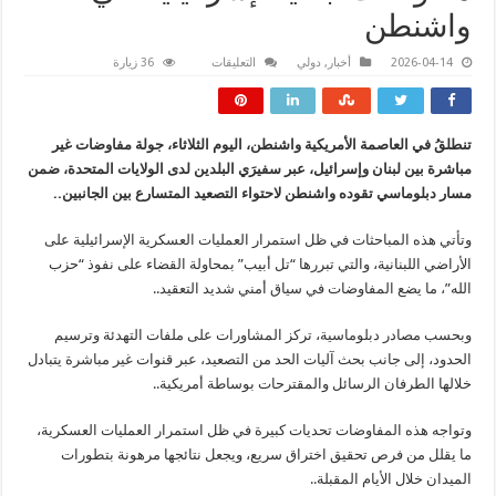
واشنطن
على
2026-04-14
أخبار
,
دولي
التعليقات
36 زيارة
مفاوضات
لبنانية
“إسرائيلية”
في
واشنطن
تنطلقُ في العاصمة الأمريكية واشنطن، اليوم الثلاثاء، جولة مفاوضات غير
مغلقة
مباشرة بين لبنان وإسرائيل، عبر سفيرَي البلدين لدى الولايات المتحدة، ضمن
مسار دبلوماسي تقوده واشنطن لاحتواء التصعيد المتسارع بين الجانبين..
وتأتي هذه المباحثات في ظل استمرار العمليات العسكرية الإسرائيلية على
الأراضي اللبنانية، والتي تبررها “تل أبيب” بمحاولة القضاء على نفوذ “حزب
الله”، ما يضع المفاوضات في سياق أمني شديد التعقيد..
وبحسب مصادر دبلوماسية، تركز المشاورات على ملفات التهدئة وترسيم
الحدود، إلى جانب بحث آليات الحد من التصعيد، عبر قنوات غير مباشرة يتبادل
خلالها الطرفان الرسائل والمقترحات بوساطة أمريكية..
وتواجه هذه المفاوضات تحديات كبيرة في ظل استمرار العمليات العسكرية،
ما يقلل من فرص تحقيق اختراق سريع، ويجعل نتائجها مرهونة بتطورات
الميدان خلال الأيام المقبلة..