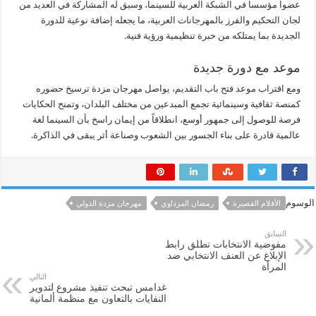
عضواً مؤسساً في الشبكة العربية للسينما، وسبق له المشاركة في العديد من
لجان التحكيم والفرز بالمهرجانات العربية، ما يجعله إضافة نوعية للدورة
الجديدة بما يمتلكه من خبرة تنظيمية ورؤية فنية.
موعد مع دورة جديدة
ومع اقتراب موعد فتح باب التقديم، يواصل مهرجان مزدة ترسيخ حضوره
كمنصة ثقافية وسينمائية تجمع المبدعين من مختلف البلدان، وتمنح الحكايات
فرصة للوصول إلى جمهور أوسع، انطلاقاً من إيمان راسخ بأن السينما لغة
عالمية قادرة على بناء الجسور بين الشعوب وصناعة أثر يبقى في الذاكرة.
الوسوم
الأفلام القصيرة
رمضان المزداوي
مهرجان مزدة الدولي
السابق
مفوضية الانتخابات تطلق رابط
الإبلاغ عن العنف الانتخابي ضد
المرأة
التالي
غدامس تبحث تنفيذ مشروع لتدوير
النفايات بالتعاون مع منظمة ألمانية