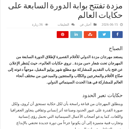
مزدة تفتتح بوابة الدورة السابعة على
حكايات العالم
على
2026-06-15
أخبار
,
فن
التعليقات
36 زيارة
مزدة
تفتتح
بوابة
الدورة
السابعة
على
الصباح
حكايات
العالم
يستعد
مهرجان مزدة الدولي للأفلام القصيرة
لإطلاق الدورة السابعة من
مغلقة
المهرجان تحت شعار «من مزدة.. نروي حكايات العالم»، حيث يُنتظر الإعلان
عن فتح باب التقديم للمشاركة مع مطلع شهر يوليو المقبل، موجهاً دعوته إلى
صنّاع الأفلام والمخرجين والكتّاب والمنتجين والمبدعين من مختلف أنحاء
العالم للمشاركة في هذا الحدث السينمائي الدولي.
حكايات تعبر الحدود
وينطلق المهرجان من قناعة راسخة بأن لكل حكاية تستحق أن تُروى، ولكل
صورة القدرة على عبور الحدود وصناعة أثر إنساني وثقافي يتجاوز الجغرافيا
واللغات. كما يدعو أصحاب الأعمال السينمائية التي تحمل رؤى إنسانية
وتجارب فنية متميزة إلى أن يكونوا جزءاً من دورة جديدة تحتفي بالإبداع