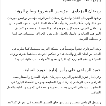
وتجمع الثقافات عبر لغة السينما.
رمضان المزداوي.. مؤسس المشروع وصانع الرؤية.
ويقود المهرجان الفنان والمخرج رمضان المزداوي، مؤسس ورئيس مهرجان
مزدة الدولي للأفلام القصيرة، وأحد الأسماء الفاعلة في المشهد السينمائي
والثقافي العربي، حيث كرّس جهوده لدعم السينما المستقلة واكتشاف
المواهب الشابة ورعايتها، والعمل على تعزيز الحراك السينمائي في ليبيا
والمنطقة العربية.
ويُعد المزداوي عضواً مؤسساً في الشبكة العربية للسينما، كما شارك في
العديد من لجان الفرز والمشاهدة والتحكيم الدولية، مساهماً بخبرته ورؤيته
الفنية في دعم التجارب الإبداعية وتشجيع الأصوات السينمائية الجديدة.
حميد الرماحي على رأس إدارة الدورة السابعة.
وفي إطار تعزيز الحضور العربي للمهرجان، يتولى المخرج والسيناريست
العراقي حميد الرماحي إدارة الدورة السابعة، وهو من الأسماء البارزة في
المشهد السينمائي العربي وصاحب تجربة واسعة في الإخراج والكتابة والعمل
الثقافي.
ويشغل الرماحي منصب رئيس مهرجان السينما المتنقلة في العراق، كما يُعد