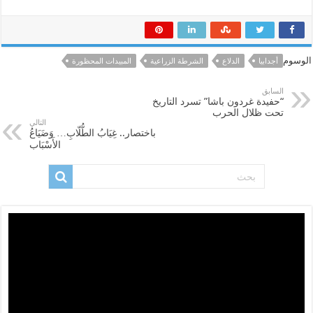
الوسوم
أجدابيا
الدلاع
الشرطة الزراعية
المبيدات المحظورة
السابق
“حفيدة غردون باشا” تسرد التاريخ
تحت ظلال الحرب
التالي
باختصار.. غِيَابُ الطُّلّابِ… وَضَيَاعُ
الأَسْبَابِ