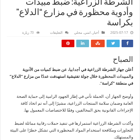
الشرطة الزراعية: ضبط مبيدات
وأدوية محظورة في مزارع “الدلاع”
بكراسة
على
2025-07-17
أخبار
,
امني
,
محلي
التعليقات
73 زيارة
الشرطة
الزراعية:
ضبط
مبيدات
وأدوية
محظورة
الصباح
في
مزارع
“الدلاع”
أعلن جهاز الشرطة الزراعية في
أجدابيا
، عن ضبط كميات من الأدوية
بكراسة
و
المبيدات المحظورة
خلال جولة تفتيشية استهدفت عددًا من مزارع “الدلاع”
مغلقة
في منطقة “كراسة
“.
وأوضح الجهاز أن، الحملة تأتي في إطار الجهود الرامية إلى حماية الصحة
العامة وضمان سلامة المنتجات الزراعية، مشيرًا إلى أنه تم اتخاذ كافة
الإجراءات القانونية بحق المخالفين، وفقًا للاختصاصات المعمول بها.
وأكدت الشرطة الزراعية استمرارها في تنفيذ حملات رقابية مماثلة لضبط
التجاوزات ومكافحة استخدام المواد المحظورة التي تشكل خطرًا على البيئة
والمستهلك.