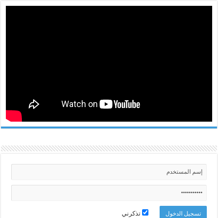
تذكرني