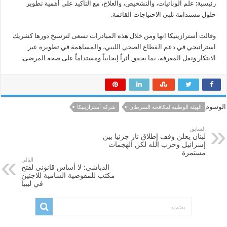
رئيسية: علم الوبائيات، والتشخيص، والعلاج، مع التأكيد على أهمية تطوير
حلول مستدامة تلبي الاحتياجات القائمة.
وقالت أسترازينيكا انها ومن خلال هذه المبادرات تسعى لترسيخ دورها كشريك
استراتيجي في دعم
القطاع الصحي الليبي
، والمساهمة في تطويره عبر
الابتكار ونقل المعرفة، بما يحقق أثراً إيجابياً ومستداماً على صحة المرضى.
الوسوم
الهيئة الوطنية لمكافحة السرطان
شركة أسترازينيكا
السابق
لبنان يعلن وقف إطلاق نار جزئيا بين
إسرائيل وحزب الله لكن الهجمات
مستمرة
التالي
الدباشي: لا أساس قانوني لفتح
مكتب للمفوضية السامية للاجئين
في ليبيا