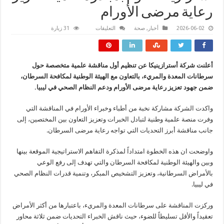
رعاية مرضى الأورام
على
2026-06-02
أخبار
,
صحة
التعليقات
31 زيارة
استرازينكا
تقوم
بمبادرة
علمية
لتعزيز
أعلنت شركة أسترازينيكا عن تنظيم أول مناقشة علمية متخصصة حول
رعاية
مرضى
سرطانات المعدة والمريء، بالتعاون مع الهيئة الوطنية لمكافحة السرطان،
الأورام
مغلقة
ضمن جهود تعزيز رعاية مرضى الأورام ودعم النظام الصحي في
ليبيا
.
واكدت الشركة مشاركة نخبة من أطباء وخبراء الأورام في المناقشة التي
وفرت منصة علمية وطنية لتبادل الخبرات وتعزيز التعاون بين المختصين، إلى
جانب مناقشة أبرز التحديات التي تواجه رعاية مرضى السرطان.
واوضحت ان هذه الخطوة امتداداً لمذكرة التفاهم الاستراتيجية الموقعة بينها
وبين والهيئة الوطنية لمكافحة السرطان والتي تهدف إلى رفع الوعي
بالأمراض السرطانية، وتعزيز التشخيص المبكر، وتنمية قدرات النظام الصحي
في ليبيا.
وركزت المناقشة على سرطانات المعدة والمريء، باعتبارها من أكثر الأمراض
تعقيداً والأقل تسليطاً للضوء، حيث ناقش الخبراء التحديات ضمن ثلاثة محاور