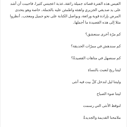
الفيس هذه الفترة قصائد جميلة رائقة..عذبة اعجبتني كثيرا، فاحببت أن أشد
على يد صديقي الجزيري واهنئه واطمئن عليه بالجملة.. خاصة وهو يتحدى
المرض بإرادة قوية ورائعة، ويواصل الكتابة على نحو جميل ومعجب.. أنظروا
مثلا إلى هذه القصيدة ما أجملها..
كم مرّة أخرى سنعشق؟
كم سندهش في ممرّات الحديقة؟
كم سنصهل في متاهات القصيدةْ؟
ليتنا ريح لنعبث بالنساءِ
وليتنا ليل لندخل كلّ بيت فيه أنثى
ليتنا ضوء الصباح
لنوقظ الأنثى التي رسمت
ملامحنا القديمة والجديدةْ