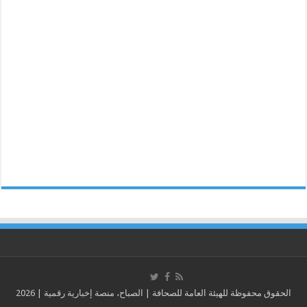
الحقوق محفوظة للهيئة العامة للصحافة | الصباح، منصة إخبارية رقمية | 2026