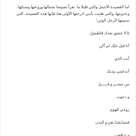
اما القصيدة الأجمل والتي قليلا ما نقرأ نصوصا بجمالها وروعتها وسبكها،
وعذوبتها، والتي ظننت بأنني ادرجتها الأولى هنا..فإنها هذه القصيدة.. التي
سميتها الرجل الوثن؛
(( لا عشق بعدك فاطمئنْ،
أنا قبل حبّك لم أكن
أنت الذي
أبدعتني بيديك
من سحــر و فـــــنْ
و دعوت
روحي للهوى
فتسابقتْ هيَ و البدن
و تدافعت