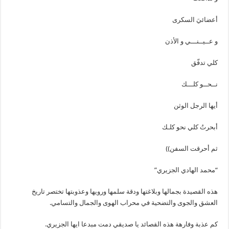
أعضائيَ السكرى
و عــيــنـــي و الأذن
كلي تدفّق
نــحــو كلـــك
أيها الرجل الوثن
أبحرتُ كلي نحو كلـك
ثم أحرقت السفن))
“محمد الهادي الجزيري”
هذه القصيدة بجمالها وبلاغتها ودقة سلمها ورويها وعذوبتها تختصر تاريخ
العشق والجوى والتضحية في محراب الهوى والجمال والتسامي.
كم عذبة وفارهة هذه القصائد يا صديقي دمت مبدعا ايها الجزيري.