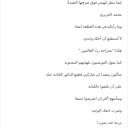
ليتنا مطر لنهمي فوق شرفتها البعيدةْ
محمد الجزيري
وما رأيكم في هذه القطعة ايضا:
لا أستطيع أن أحبّك وحدي..
هكذا “بصراحة ربّ العالمين ”
كما يقول التونسيون بلهجتهم المجنونة
سأكون سعيدا إن شاركني قطيع الذكور الكتابة عنك
على أن يكتفوا بالكتابة
وسأبتهج أكثر إن انقرضوا جميعا
وصرت تابعك الوحيد
برتبة عبد ثمين..!