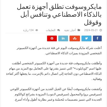
مايكروسوفت تطلق أجهزة تعمل
بالذكاء الاصطناعي وتنافس أبل
وقوقل
على
2024-05-21
أخبار
,
تقنية
التعليقات
134 زيارة
مايكروسوفت
تطلق
أجهزة
تعمل
بالذكاء
أعلنت شركة مايكروسوفت اليوم عن فئة جديدة من أجهزة الكمبيوتر
الاصطناعي
وتنافس
الشخصي المزودة بميزات الذكاء الاصطناعي.
أبل
وقوقل
مغلقة
وأطلقت مايكروسوفت فئة جديدة من أجهزة الكمبيوتر الشخصي أطلقت
عليها اسم “كوبايلوت+” التي تتميز بقدرتها على التعامل مع المزيد من مهام
الذكاء الاصطناعي دون الحاجة إلى اتصال دائم بالإنترنت، ما يجعلها أكثر كفاءة
وفعالية .
وكشفت مايكروسوفت أيضًا عن الجيل الجديد من أجهزة الكمبيوتر اللوحي
(سيرفيس برو) والمحمول (سيرفيس لابتوب) المزودة بشرائح كوالكوم
الجديدة التي تتميز بتصميمات مُحسّنة وعمر بطارية أطول وأداء أسرع.