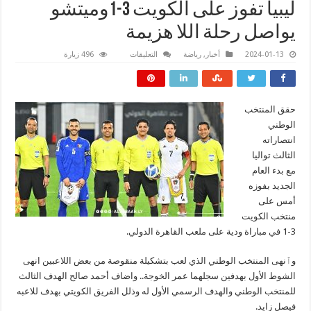
ليبيا تفوز على الكويت 3-1وميتشو
يواصل رحلة اللا هزيمة
على
2024-01-13
أخبار
,
رياضة
التعليقات
496 زيارة
ليبيا
تفوز
على
الكويت
3-
1وميتشو
حقق المنتخب
يواصل
الوطني
رحلة
اللا
انتصاراته
هزيمة
مغلقة
الثالث تواليا
مع بدء العام
الجديد بفوزه
أمس على
منتخب الكويت
3-1 في مباراة ودية على ملعب القاهرة الدولي.
وٱنهى المنتخب الوطني الذي لعب بتشكيلة منقوصة من بعض اللاعبين انهى
الشوط الأول بهدفين سجلهما عمر الخوجة.. واضاف أحمد صالح الهدف الثالث
للمنتخب الوطني والهدف الرسمي الأول له وذلل الفريق الكويتي بهدف للاعبه
فيصل زايد.