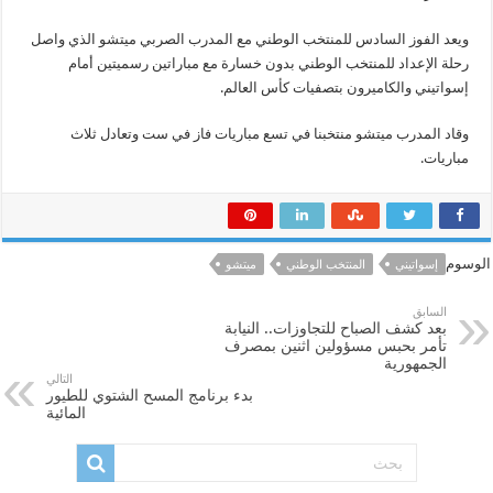
ويعد الفوز السادس للمنتخب الوطني مع المدرب الصربي ميتشو الذي واصل
رحلة الإعداد للمنتخب الوطني بدون خسارة مع مباراتين رسميتين أمام
إسواتيني والكاميرون بتصفيات كأس العالم.
وقاد المدرب ميتشو منتخبنا في تسع مباريات فاز في ست وتعادل ثلاث
مباريات.
الوسوم
إسواتيني
المنتخب الوطني
ميتشو
السابق
بعد كشف الصباح للتجاوزات.. النيابة
تأمر بحبس مسؤولين اثنين بمصرف
الجمهورية
التالي
بدء برنامج المسح الشتوي للطيور
المائية