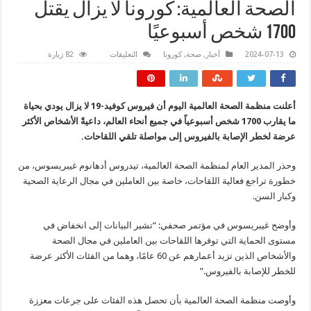
الصحة العالمية: كورونا لا يزال يقتل
1700 شخص أسبوعيًا
على
2024-07-13
أخبار
,
صحة
,
كورونا
التعليقات
82 زيارة
الصحة
العالمية:
كورونا
لا
يزال
أعلنت منظمة الصحة العالمية اليوم أن فيروس كوفيد-19 لا يزال يودي بحياة
يقتل
1700
ما يقارب 1700 شخص أسبوعياً في جميع أنحاء العالم، داعيةً الأشخاص الأكثر
شخص
أسبوعيًا
عرضة لخطر الإصابة بالفيروس إلى مواصلة تلقي اللقاحات.
مغلقة
وحذر المدير العام لمنظمة الصحة العالمية، تيدروس أدهانوم غيبريسوس، من
خطورة تراجع فعالية اللقاحات، خاصة بين العاملين في مجال الرعاية الصحية
وكبار السن.
وأوضح غيبريسوس في مؤتمر صحفي: “تشير البيانات إلى انخفاض في
مستوى الحماية التي توفرها اللقاحات بين العاملين في مجال الصحة
والأشخاص الذين تزيد أعمارهم عن 60 عامًا، وهما من الفئات الأكثر عرضة
للخطر للإصابة بالفيروس.”
وأوصت منظمة الصحة العالمية بأن تحصل هذه الفئات على جرعات معززة