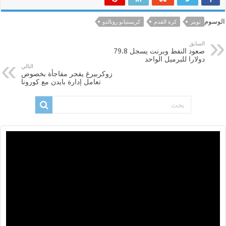
الوسوم
تويتر
كرة القدم
كريستيانو رونالدو
السابق
صعود النفط وبرنت يسجل 79.8
دولارا للبرميل الواحد
التالي
زوكربيرغ يفجر مفاجأة بخصوص
تعامل إدارة بايدن مع كورونا