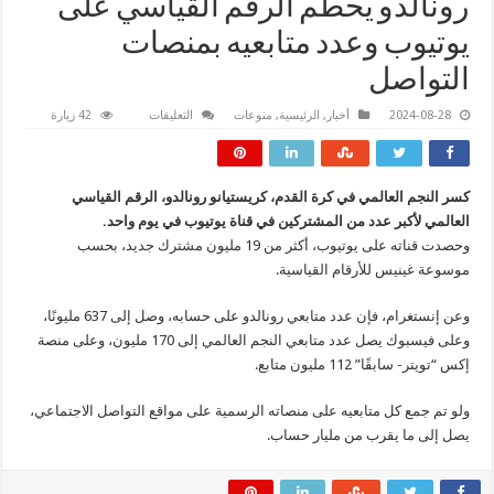
رونالدو يحطم الرقم القياسي على
يوتيوب وعدد متابعيه بمنصات
التواصل
على
2024-08-28
أخبار
,
الرئيسية
,
منوعات
التعليقات
42 زيارة
رونالدو
يحطم
الرقم
القياسي
على
كسر النجم العالمي في كرة القدم، كريستيانو رونالدو، الرقم القياسي
يوتيوب
وعدد
العالمي لأكبر عدد من المشتركين في قناة يوتيوب في يوم واحد.
متابعيه
بمنصات
وحصدت قناته على يوتيوب، أكثر من 19 مليون مشترك جديد، بحسب
التواصل
موسوعة غينيس للأرقام القياسية.
مغلقة
وعن إنستغرام، فإن عدد متابعي رونالدو على حسابه، وصل إلى 637 مليونًا،
وعلى فيسبوك يصل عدد متابعي النجم العالمي إلى 170 مليون، وعلى منصة
إكس “تويتر- سابقًا” 112 مليون متابع.
ولو تم جمع كل متابعيه على منصاته الرسمية على مواقع التواصل الاجتماعي،
يصل إلى ما يقرب من مليار حساب.