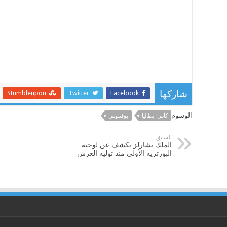
Stumbleupon
Twitter
Facebook
شاركها
الوسوم
كأس ايطاليا
يوفنتوس
السابق
الملك تشارلز يكشف عن لوحته
البورتريه الأولى منذ توليه العرش