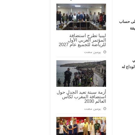
على حساب
يقة
ليبيا تطرح استضافة
المؤتمر العربي الأول
للرياضة للجميع عام 2027
‏يومين مضت
ي
لوداع له
أزمة سبتة تعيد الجدل حول
استضافة المغرب لكأس
العالم 2030
‏يومين مضت