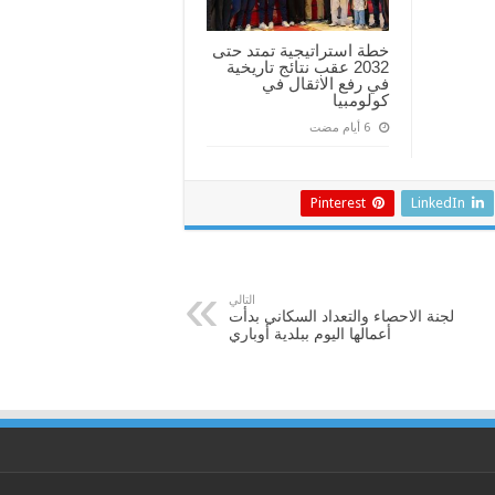
خطة استراتيجية تمتد حتى
2032 عقب نتائج تاريخية
في رفع الاثقال في
كولومبيا
Pinterest
LinkedIn
التالي
لجنة الاحصاء والتعداد السكاني بدأت
أعمالها اليوم ببلدية أوباري