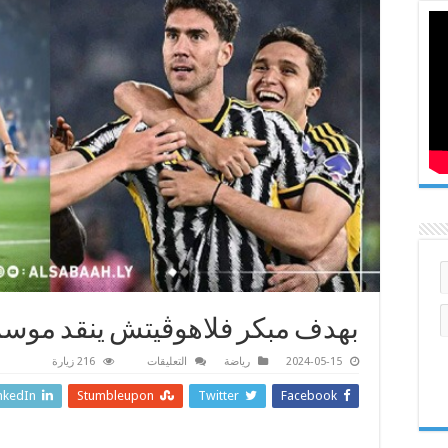
بهدف مبكر فلاهوڤيتش ينقد موس
على
2024-05-15
رياضة
التعليقات
216 زيارة
بهدف
مبكر
nkedIn
Stumbleupon
Twitter
Facebook
فلاهوڤيتش
ينقد
موسم
يوفنتوس