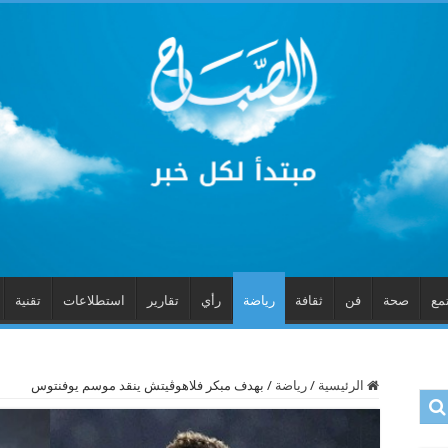
مع
صحة
فن
ثقافة
رياضة
رأي
تقارير
استطلاعات
تقنية
الرئيسية
/
رياضة
/
بهدف مبكر فلاهوڤيتش ينقد موسم يوفنتوس