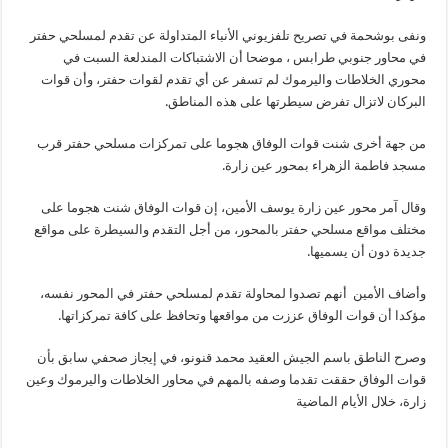
ونفى بوشحمة في تصريح تلفزيوني الأنباء المتداولة عن تقدم لمسلحي حفتر
في محاور جنوبي طرابس ، موضحا أن الاشتباكات المندلعة السبت في
محوري الخلاطات واليرموك لم تسفر عن أي تقدم لقوات حفتر، وأن قوات
البركان لاتزال تفرض سيطرتها على هذه المناطق.
من جهة أخرى شنت قوات الوفاق هجوما على تمركزات مسلحي حفتر قرب
مسجد فاطمة الزهراء بمحور عين زارة.
وقال آمر محور عين زارة يوسف الأمين، إن قوات الوفاق شنت هجوما على
مختلف مواقع مسلحي حفتر بالمحور، من أجل التقدم والسيطرة على مواقع
جديدة دون أن يسميها.
وأضاف الأمين أنهم تصدوا لمحاولة تقدم لمسلحي حفتر في المحور نفسه،
مؤكدا أن قوات الوفاق عززت من مواقعها وتحافظ على كافة تمركزاتها.
وصرح الناطق باسم الجيش العقيد محمد قنونو، في إيجاز صحفي سابق بأن
قوات الوفاق حققت تقدما وصفه بالمهم في محاور الخلاطات واليرموك وعين
زارة، خلال الأيام الماضية