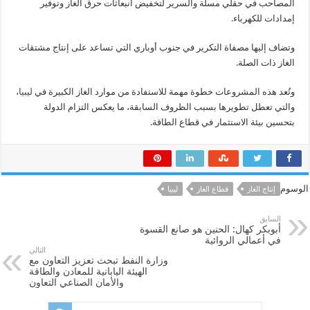
المصاحب في حقلي مسلة والسرير لتخفيض انبعاثات حرق الغاز وتوفير
إمدادات للكهرباء.
وتضاف إليها مصفاة التكرير في جنوب أوباري التي تساعد على إنتاج مشتقات
الغاز ذات الصلة.
وتُعد هذه المشروعات خطوة مهمة للاستفادة من موارد الغاز الكبيرة في
ليبيا
،
والتي تعطل تطويرها بسبب الظروف السابقة، ما يعكس التزام الدولة
بتحسين بيئة الاستثمار في قطاع الطاقة.
الوسوم
إنتاج الغاز
قطاع الغاز
ليبيا
السابق
أبوبكر كهال: الحنين هو صانع القسوة
في أعمالي الروائية
التالي
وزارة النفط تبحث تعزيز التعاون مع
الهيئة اليابانية للمعادن والطاقة
والأمان الصناعي التعاون