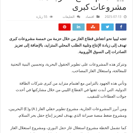
مشروعات كبرى
على
2025-07-13
اقتصاد
التعليقات
55 زيارة
ليبيا
تدعم
قطاع
الغاز
بخمسة
تتجه ليبيا نحو انتعاش قطاع الغاز من خلال حزمة من خمسة مشروعات كبرى
مشروعات
كبرى
تهدف إلى زيادة الإنتاج وتلبية الطلب المحلي المتزايد، بالإضافة إلى تعزيز
مغلقة
الصادرات إلى السوق الأوروبية.
وتتركز هذه المشروعات على تطوير الحقول البحرية، وتحسين البنية التحتية
للمعالجة، واستغلال الغاز المصاحب.
وتأتي هذه الجهود بالتزامن مع اهتمام متزايد من كبرى شركات الطاقة
الدولية، التي أبدت ثقتها في القطاع الليبي من خلال مشاركتها في أحدث
جولات العطاءات للتنقيب.
ومن أبرز المشروعات الجارية، مشروع تطوير حقلي الغاز ( A) و( E) البحريين،
ومشروع ضغط منصة صبراتة الذي يهدف لتعزيز إنتاج حقل بحر السلام.
كما تشمل الخطة مشروع استغلال غاز
حقل البوري
، ومشروع استغلال الغاز