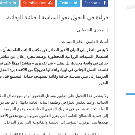
تكشف
nkedIn
Stumbleupon
Twitter
Facebook
إجراءات
مكتب
النائب
العام
قراءة في التحول نحو السياسة الجنائية الوقائية
في
قضية
الأمن
د. مجدي الشبعاني
الغذائي؟
مغلقة
أستاذ القانون العام المساعد
لا ينبغي النظر إلى البيان الأخير الصادر عن مكتب النائب العام بشأن 
استعمال المبيدات الزراعية المحظورة بوصفه مجرد إعلان عن مباشر
جنائي في واقعة محددة، بل يمثل – في تقديري – مؤشرًا مهمًا على ت
فلسفة العمل الجنائي في ليبيا، وانتقالها تدريجيًا من الاكتفاء برد الفعل
الجريمة إلى تبني سياسة جنائية وقائية تستهدف حماية المجتمع قبل 
الضرر.
ولا يقتصر هذا التحول على تطوير وسائل التحقيق أو توسيع نطاق المل
الجنائية، وإنما يعكس تغيرًا في وظيفة النيابة العامة ذاتها؛ إذ لم يعد د
الدولة الحديثة ينحصر في تحريك الدعوى الجنائية بعد وقوع الجريمة، ب
إلى حماية المصالح العامة التي يقرر القانون صونها، ومنع تحقق الأخطا
تهددها متى توفرت المؤشرات العلمية والقانونية التي تبرر التدخل.
ومن هذا المنطلق، فإن حماية الأمن الغذائي تمثل امتدادًا لالتزام الدول