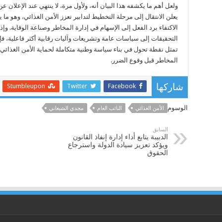
ولعل أهم ما يكشفه هذا البيان أنه، ولأول مرة، لا ينتهي عند الإعلان 
يعلن الانتقال إلى مرحلة التخطيط لتدابير تعزز الأمن الغذائي، وهو ما ي
الاكتفاء برد الفعل إلى الإسهام في إدارة المخاطر وصناعة الوقاية. 
التحقيقات إلى سياسات عامة وتشريعات وآليات رقابية أكثر فاعلية، ف
تمثل نقطة تحول في بناء سياسة وطنية متكاملة لحماية الأمن الغذائي، 
المخاطر قبل وقوع الضرر.
Stumbleupon
Twitter
Facebook
شاركها
الوسوم
الأمن الغذائي
النائب العام
مجدي الشبعاني
السابق
الدبيبة يتابع أداء إدارة إنفاذ القانون
ويؤكد تعزيز سيادة الدولة واسترجاع
الحقوق