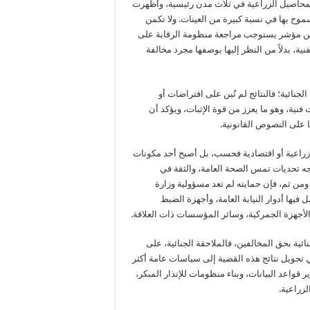
رة إلى أن الفحوصات شملت (774) عينة من المحاصيل الزراعية في ثلاث مدن رئيسية، وأظهرت
موح بها في نسبة كبيرة من العينات. ولا تكمن
شف عن مؤشر يستوجب مراجعة منظومة الرقابة على
نية، بدلاً من النظر إليها بوصفها مجرد مخالفة
لجنائية؛ فالنتائج لم تُبن على افتراضات أو
نية، وهو ما يعزز من قوة الإثبات، ويؤكد أن
ا على النصوص القانونية.
ة زراعية أو اقتصادية فحسب، بل أصبح أحد مكونات
جه تحديات تمس الصحة العامة، والثقة في
. ومن ثم، فإن حمايته لم تعد مسؤولية وزارة
فيها أدوار النيابة العامة، وأجهزة الضبط
الأجهزة الجمركية، وسائر المؤسسات ذات العلاقة.
ائية بحق المخالفين، فالملاحقة الجنائية، على
 تحويل نتائج هذه القضية إلى سياسات عامة أكثر
 قواعد البيانات، وبناء منظومات للإنذار المبكر،
زراعية.