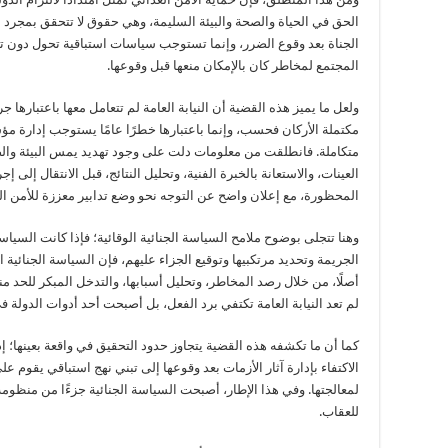
الحق في الحياة والصحة والبيئة السليمة، وهي حقوق لا تتحقق بمجرد م
الجناة بعد وقوع الضرر، وإنما تستوجب سياسات استباقية تحول دون 
المجتمع لمخاطر كان بالإمكان منعها قبل وقوعها.
ولعل ما يميز هذه القضية أن النيابة العامة لم تتعامل معها باعتبارها ج
مكتملة الأركان فحسب، وإنما باعتبارها خطرًا عامًا يستوجب إدارة م
متكاملة. فانطلقت من معلومات دلت على وجود تهديد يمس البيئة والص
العينات، والاستعانة بالخبرة الفنية، وتحليل النتائج، قبل الانتقال إل
المحظورة، مع إعلان واضح عن التوجه نحو وضع تدابير معززة للأمن ال
وهنا تتجلى بوضوح ملامح السياسة الجنائية الوقائية؛ فإذا كانت السياس
الجريمة وتحديد مرتكبيها وتوقيع الجزاء عليهم، فإن السياسة الجنائية ا
أصلًا، من خلال رصد المخاطر، وتحليل أسبابها، والتدخل المبكر للحد 
لم تعد النيابة العامة تكتفي برد الفعل، بل أصبحت أحد أدوات الدولة في
كما أن ما تكشفه هذه القضية يتجاوز حدود التحقيق في واقعة بعينها؛ 
الاكتفاء بإدارة آثار الأزمات بعد وقوعها إلى تبني نهج استباقي يقوم ع
لمعالجتها. وفي هذا الإطار، أصبحت السياسة الجنائية جزءًا من منظوم
للعقاب.