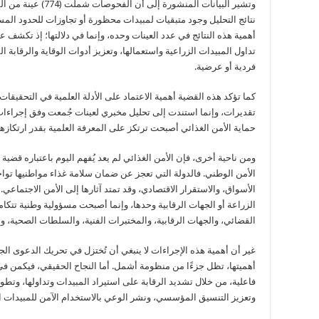
وتشير البيانات المنشو
نتائج التحليل وجود متبقيات لمبيدات محظورة أو تجاوزات للحدود المس
أهمية هذه النتائج في عدد العينات وحده، وإنما في دلالتها؛ إذ تك
تداول المبيدات الزراعية واستعمالها، وتعزيز أدوات الوقاية والرقابة الف
فردية أو عرضية.
كما تؤكد هذه القضية أهمية الاعتماد على الأدلة العلمية في التحقيقات ا
تقديرات، وإنما استندت إلى تحليل مخبري لعينات جُمعت وفق إجراءات ف
حماية الأمن الغذائي أصبحت ترتكز على المعرفة العلمية بقدر ارتكازه
ومن ناحية أخرى، فإن الأمن الغذائي لم يعد يُفهم اليوم باعتباره قضي
الأمن الوطني. فالدولة التي تعجز عن ضمان سلامة غذاء مواطنيها توا
الأسواق، والاستقرار الاقتصادي، وقد تمتد آثارها إلى الأمن الاجتماعي
الزراعة أو الجهات الرقابية وحدها، وإنما أصبحت مسؤولية وطنية تتكامل 
القضائي، والجهات الرقابية، والمختبرات الفنية، والسلطات الصحية، و
غير أن أهمية هذه الإجراءات لا ينبغي أن تُختزل في تحريك الدعوى الجن
أهميتها، تظل جزءًا من منظومة أشمل. أما النجاح الحقيقي، فيكمن في
فاعلية، من خلال تشديد الرقابة على استيراد المبيدات وتداولها، وتطوير
وتعزيز التنسيق المؤسسي، ونشر الوعي بالاستخدام الآمن للمبيدات ال