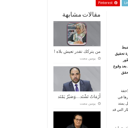
Pinterest
Li
مقالات مشابهة
ضبط
من يتركك تقدر تعيش بلاه !
ة تحقيق
‏يومين مضت
طور
 بعد وقوع
تحقق
احقة
أَزَمَاتٌ تَشْتَد…وَصَبْرٌ يَمْتَد
ورها في
ل يمتد
‏يومين مضت
ر التي قد
ة بحماية