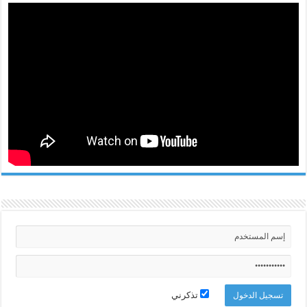
تذكرني