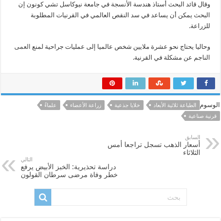
وقال قائد البحث أستاذ هندسة الأنسجة في جامعة نيوكاسل تشي كونون إن
البحث يمكن أن يساعد في سد النقص العالمي في القرنيات المطلوبة
للزراعة.
وحاليا يحتاج نحو عشرة ملايين شخص عالميا إلى عمليات جراحية لمنع
العمى
الناجم عن مشكلة في القرنية.
الوسوم
الطباعة ثلاثية الأبعاد
خلايا جذعية
زراعة الأعضاء
علماءٌ
قرنية صناعية
السابق
أسعار الذهب تسجل تراجعا أمس
الثلاثاء
التالي
دراسة تحذيرية: الخبز الأبيض يرفع
خطر وفاة مرضى سرطان القولون