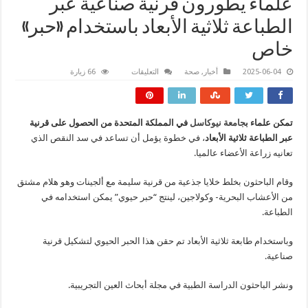
علماءٌ يطورون قرنية صناعية عبر
الطباعة ثلاثية الأبعاد باستخدام «حبر»
خاص
على
2025-06-04
أخبار
,
صحة
التعليقات
66 زيارة
علماءٌ
يطورون
قرنية
صناعية
عبر
تمكن علماء ب
جامعة نيوكاسل
في المملكة المتحدة من الحصول على قرنية
الطباعة
ثلاثية
عبر الطباعة ثلاثية الأبعاد
، في خطوة يؤمل أن تساعد في سد النقص الذي
الأبعاد
باستخدام
تعانيه زراعة الأعضاء عالميا.
«حبر»
خاص
مغلقة
وقام الباحثون بخلط خلايا جذعية من قرنية سليمة مع ألجينات وهو هلام مشتق
من الأعشاب البحرية- وكولاجين، لينتج “حبر حيوي” يمكن استخدامه في
الطباعة.
وباستخدام طابعة ثلاثية الأبعاد تم حقن هذا الحبر الحيوي لتشكيل قرنية
صناعية.
ونشر الباحثون الدراسة الطبية في مجلة أبحاث العين التجريبية.