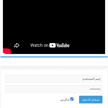
تذكرني