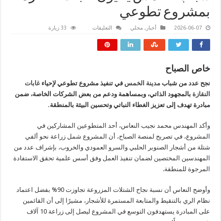
بمشروع تطوعي
على
2026-06-07
أخبار
,
محلي
التعليقات
33 زيارة
شباب
الخمس
يحيون
غابات
النقازة
بمشروع
خاص الصباح
تطوعي
مغلقة
نجح عدد من شباب
مدينة الخمس
في تنفيذ مشروع تطوعي لإحياء
غابات
النقازة
بالمجهود الذاتي، وبمساهمة ودعم من بعض الشركات الخاصة، ضمن
مبادرة تهدف إلى تعزيز الغطاء النباتي وتحسين البيئة بالمنطقة.
وأكد المهندس محمد نجيب النعاس، أحد المتطوعين المشاركين في
المشروع، في تصريح لمنصة الصباح، أن المشروع شمل زراعة نحو ألفي
شتلة من أشجار الصنوبر الحلبي والسرو العمودي والخروب، بإشراف عدد من
المهندسين المختصين لضمان تنفيذ العمل وفق أسس علمية تحقق الاستفادة
المرجوة للمنطقة.
وأوضح النعاس أن نسبة نجاح الشتلات المزروعة تجاوزت 90% بفضل اعتماد
نظام الري بالتنقيط والمتابعة المستمرة للأشجار، مشيرًا إلى أن القائمين
على المبادرة يستهدفون التوسع في المشروع ليصل إلى زراعة 10 آلاف