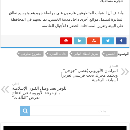
شجرة مستقبلًا.
وأضاف أن الشباب المتطوعين عازمون على مواصلة جهودهم وتوسيع نطاق
المبادرة لتشمل مواقع أخرى داخل مدينة الخمس، بما يسهم في المحافظة
على البيئة وتعزيز المساحات الخضراء للأجيال القادمة.
الوسوم
الخمس
تعزيز الغطاء النباتي
غابات النقازة
مشروع تطوعي
السابق
البرلمان الأوروبي يُقصي “جوجل”
ويعتمد محرك بحث فرنسي تعزيزاً
لسيادته الرقمية ​
التالي
اللوفر يعيد وصل الفنون الإسلامية
بالزخرفة الأوروبية في افتتاح
معرض “التآلفات”