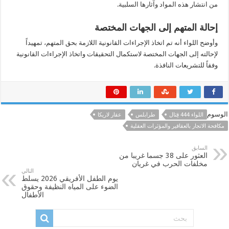
من انتشار هذه المواد وآثارها السلبية.
إحالة المتهم إلى الجهات المختصة
وأوضح اللواء أنه تم اتخاذ الإجراءات القانونية اللازمة بحق المتهم، تمهيداً
لإحالته إلى الجهات المختصة لاستكمال التحقيقات واتخاذ الإجراءات القانونية
وفقاً للتشريعات النافذة.
الوسوم
اللواء 444 قِتال
طرابلس
عقار لاريكا
مكافحة الاتجار بالعقاقير والمؤثرات العقلية
السابق
العثور على 38 جسما غريبا من
مخلفات الحرب في غريان
التالي
يوم الطفل الأفريقي 2026 يسلط
الضوء على المياه النظيفة وحقوق
الأطفال