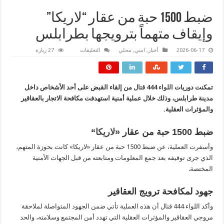
ضبط 1500 حبة من عقار “لاريكا”
وإيقاف متهماً بترويجها بطرابلس
على
2026-06-17
أخبار
,
امني
,
محلي
التعليقات
27 زيارة
ضبط
1500
حبة
من
عقار
تمكنت دوريات
اللواء 444 قتال
من إلقاء القبض على أحد الأشخاص داخل
“لاريكا”
وإيقاف
مدينة طرابلس، وذلك خلال عملية أمنية استهدفت مكافحة الاتجار بالعقاقير
متهماً
بترويجها
والمؤثرات العقلية.
بطرابلس
مغلقة
ضبط 1500 حبة من عقار «
لاريكا
“
وأسفرت العملية، عن ضبط 1500 حبة من عقار «لاريكا» كانت بحوزة المتهم،
الذي جرى توقيفه بعد جمع المعلومات ومتابعته من قبل الجهات الأمنية
المختصة.
جهود لمكافحة ترويج العقاقير
وأكد اللواء 444 قتال أن هذه العملية تأتي ضمن الجهود المتواصلة لملاحقة
مروجي العقاقير والمؤثرات العقلية التي تهدد أمن المجتمع وسلامته، والحد