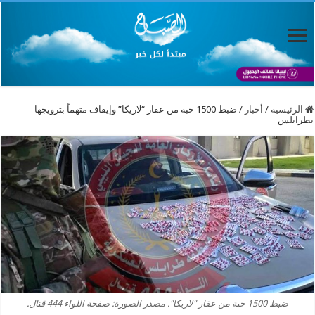
الرئيسية
/
أخبار
/
ضبط 1500 حبة من عقار “لاريكا” وإيقاف متهماً بترويجها
بطرابلس
ضبط 1500 حبة من عقار "لاريكا". مصدر الصورة: صفحة اللواء 444 قتال.