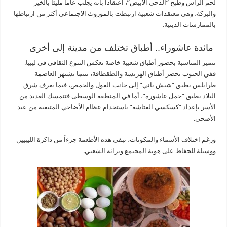
لحم الرأس وطبخ “الدحي الأبيض”، اعتقاداً بأنه يجلب عاماً مليئاً بالخير
والبركة، وهي معتقدات شعبية ارتبطت بالموروث الاجتماعي أكثر من ارتباطها
بالممارسات الدينية.
مائدة عاشوراء.. أطباق تختلف من مدينة إلى أخرى
تتميز المناسبة بحضور أطباق شعبية خاصة تعكس التنوع الثقافي في ليبيا.
ففي الجنوب تحضر أطباق الهريسة والطقطاقة، بينما تشتهر العاصمة
طرابلس بطبق “شيش باني” إلى جانب الفول والحمص، فيما يعرف شرق
البلاد بطبق “جمل عاشورة”، أما في المنطقة الوسطى فتتمسك العديد من
الأسر بإعداد “كسكسي الفتاشة” باستخدام عظام الأضاحي المتبقية من عيد
الأضحى.
ورغم اختلاف الأسماء والمكونات، تبقى هذه الأطعمة جزءاً من ذاكرة الليبيين
ووسيلة للحفاظ على هوية المجتمع وتراثه الشعبي.