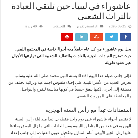
عاشوراء في ليبيا.. حين تلتقي العبادة
بالتراث الشعبي
على
2026-06-25
الرئيسية
,
تقارير
التعليقات
40 زيارة
عاشوراء
في
ليبيا..
حين
تلتقي
يحل يوم عاشوراء من كل عام حاملاً معه أجواءً خاصة في المجتمع الليبي،
العبادة
بالتراث
حيث تمتزج العبادات الدينية بالعادات والتقاليد الشعبية التي توارثتها الأجيال
الشعبي
مغلقة
عبر عقود طويلة
فإلى جانب صيام هذا اليوم اقتداءً بسنة النبي محمد صلى الله عليه وسلم،
تحرص العديد من الأسر الليبية على إحياء طقوس اجتماعية وتراثية تختلف من
منطقة إلى أخرى، لكنها تتفق جميعاً في كونها مناسبة للفرح والتواصل
والمحافظة على الموروث الشعبي.
استعدادات تبدأ مع
رأس السنة الهجرية
لا تقتصر أجواء عاشوراء على يوم واحد فقط، بل تبدأ منذ ليلة رأس السنة
الهجرية في عدد من المناطق الليبية، ومن العادات التي ما زال البعض يحافظ
عليها رش الجير الأبيض أمام المنازل وتكحيل عيون الفتيات، إلى جانب إعداد