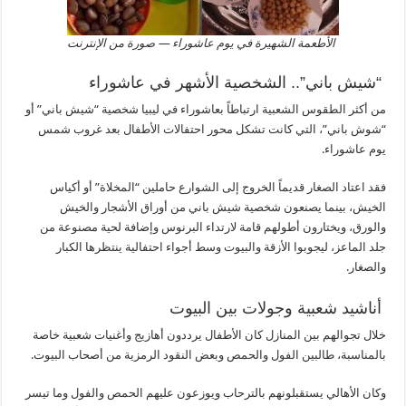
الأطعمة الشهيرة في يوم عاشوراء — صورة من الإنترنت
“شيش باني”.. الشخصية الأشهر في عاشوراء
من أكثر الطقوس الشعبية ارتباطاً بعاشوراء في ليبيا شخصية “شيش باني” أو
“شوش باني”، التي كانت تشكل محور احتفالات الأطفال بعد غروب شمس
يوم عاشوراء.
فقد اعتاد الصغار قديماً الخروج إلى الشوارع حاملين “المخلاة” أو أكياس
الخيش، بينما يصنعون شخصية شيش باني من أوراق الأشجار والخيش
والورق، ويختارون أطولهم قامة لارتداء البرنوس وإضافة لحية مصنوعة من
جلد الماعز، ليجوبوا الأزقة والبيوت وسط أجواء احتفالية ينتظرها الكبار
والصغار.
أناشيد شعبية وجولات بين البيوت
خلال تجوالهم بين المنازل كان الأطفال يرددون أهازيج وأغنيات شعبية خاصة
بالمناسبة، طالبين الفول والحمص وبعض النقود الرمزية من أصحاب البيوت.
وكان الأهالي يستقبلونهم بالترحاب ويوزعون عليهم الحمص والفول وما تيسر