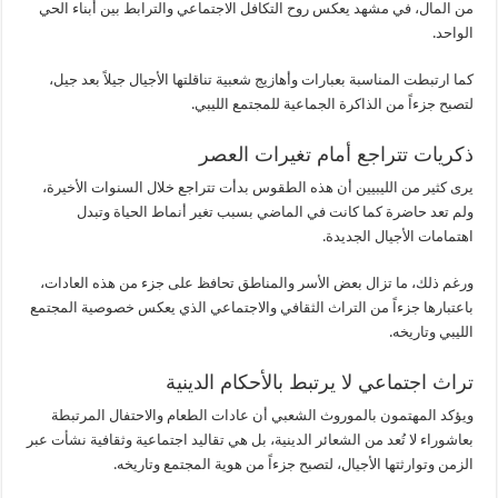
من المال، في مشهد يعكس روح التكافل الاجتماعي والترابط بين أبناء الحي
الواحد.
كما ارتبطت المناسبة بعبارات وأهازيج شعبية تناقلتها الأجيال جيلاً بعد جيل،
لتصبح جزءاً من الذاكرة الجماعية للمجتمع الليبي.
ذكريات تتراجع أمام تغيرات العصر
يرى كثير من الليبيين أن هذه الطقوس بدأت تتراجع خلال السنوات الأخيرة،
ولم تعد حاضرة كما كانت في الماضي بسبب تغير أنماط الحياة وتبدل
اهتمامات الأجيال الجديدة.
ورغم ذلك، ما تزال بعض الأسر والمناطق تحافظ على جزء من هذه العادات،
باعتبارها جزءاً من التراث الثقافي والاجتماعي الذي يعكس خصوصية المجتمع
الليبي وتاريخه.
تراث اجتماعي لا يرتبط بالأحكام الدينية
ويؤكد المهتمون بالموروث الشعبي أن عادات الطعام والاحتفال المرتبطة
بعاشوراء لا تُعد من الشعائر الدينية، بل هي تقاليد اجتماعية وثقافية نشأت عبر
الزمن وتوارثتها الأجيال، لتصبح جزءاً من هوية المجتمع وتاريخه.