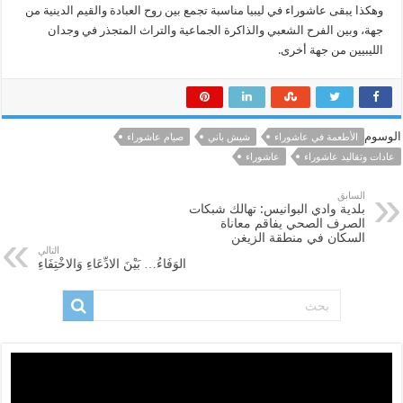
وهكذا يبقى عاشوراء في ليبيا مناسبة تجمع بين روح العبادة والقيم الدينية من
جهة، وبين الفرح الشعبي والذاكرة الجماعية والتراث المتجذر في وجدان
الليبيين من جهة أخرى.
الوسوم
الأطعمة في عاشوراء
شيش باني
صيام عاشوراء
عادات وتقاليد عاشوراء
عاشوراء
السابق
بلدية وادي البوانيس: تهالك شبكات
الصرف الصحي يفاقم معاناة
السكان في منطقة الزيغن
التالي
الوَفَاءُ… بَيْنَ الادِّعَاءِ وَالاخْتِفَاءِ