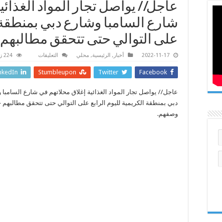
عاجل// يواصل تجار المواد الغذائي
شارع السامبا وشارع دبي بمنطقة ا
على التوالي حتى تتحقق مطالب
على
2022-11-17
أخبار
,
الرئيسية
,
محلي
التعليقات
224 زيارة
عاجل//
يواصل
nkedIn
Stumbleupon
Twitter
Facebook
تجار
المواد
الغذائية
عاجل// يواصل تجار المواد الغذائية إغلاق محلاتهم في شارع السامبا 
إغلاق
محلاتهم
دبي بمنطقة الكريمية لليوم الرابع على التوالي حتى تتحقق مطالبه
في
شارع
وصفهم.
السامبا
وشارع
دبي
بمنطقة
الكريمية
لليوم
الرابع
على
التوالي
حتى
تتحقق
مطالبهم
حسب
وصفهم
مغلقة