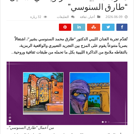
“طارق السنوسي”
على
2026-06-09
أخبار
,
ثقافة
التعليقات
32 زيارة
مفردات
البيئة
الصحراوية
في
تشكيل
تُقدّم تجربة الفنان
الليبي
الدكتور “طارق محمد السنوسي بشير”، اشتغالاً
“طارق
السنوسي”
بصرياً متنوعاً يقوم على المزج بين التجريد التعبيري والواقعية الرمزية،
مغلقة
بالتقاطه ملامح من الذاكرة الليبية بكل ما تحمله من طبقات ثقافية وروحية..
من أعمال “طارق السنوسي”..