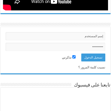
تذكرني
نسيت كلمة المرور ؟
تابعنا على فيسبوك