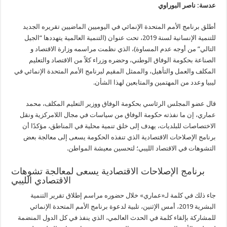
عدسة: ناصر البوراوي
الإنسانية
لسنة
(2019)
مغلقة
أطلق برنامج الأمم المتحدة الإنمائي في اليوميين الماضيين تقريره الجديد
للتنمية الإنسانية لسنة 2019، تحت عنوان (التنمية العالمية يتهددها “الجيل
التالي” من أوجه عدم المساوة)، الذي نظمت مراسمه وزارة الاقتصاد و
الصناعة بحكومة الوفاق الوطني، وحضره وزراء كلاً من الاقتصاد والتعليم
المكلف والعمل والتأهيل، والممثل المقيم لبرنامج الأمم المتحدة الإنمائي في
ليبيا وعدد من المهتمين والمتابعين لهذا الشأن.
قال عضو المجلس الرئاسي بحكومة الوفاق ووزير التعليم المكلف، محمد
عماري، إن ما نفذته حكومة الوفاق من سياسات في مجال اللامركزية ونقل
الاختصاصات للبلديات، يهدف إلى خلق تنمية محلية في المناطق، مؤكدًا أن
برنامج الإصلاحات الاقتصادية الذي تنفذه الحكومة يسعى إلى معالجة بعض
التشوهات في الاقتصاد الليبي؛ لتحسين معيشة المواطن.
‬الاقتصادي‭ ‬الليبي
جاء ذلك في كلمة لـ«عماري» خلال حضوره مراسم إطلاق تقرير التنمية
البشرية 2019، أمس الإثنين، تلبية لدعوة برنامج الأمم المتحدة الإنمائي
للمشاركة بإلقاء كلمة في الحدث العالمي، الذي ينفذ في كل الدول المنضمة