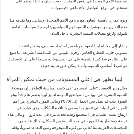
لمنظمة الأمم المتحدة في نفس التوقيت، حسب بيان وزارة التعليم على
صفحتها في موقع التواصل الاجتماعي «فيسبوك».
ونوه عماري بأهمية التعاون مع برنامج الأمم المتحدة الإنمائي، وما تقدمه مثل
هذه التقارير من مؤشرات للتنمية تهم السياسيين؛ لرسم السياسات العامة
للدولة، ولرفع معدلات التنمية البشرية داخل البلاد.
وأشار إلى معاناة ليبيا لعقود طويلة من استبداد سياسي، ونظام اقتصاد
شمولي حارب القطاع الخاص، وحرم الليبيين من المنافسة الشريفة، ما ضيع
على البلاد فرصة كبيرة للتنمية على كل المستويات، مشددًا على أن الاستقرار
هو شرط أساسي للتنمية، وأنه لا يمكن خلق تنمية حقيقة
ليبيا‭ ‬تظهر‭ ‬في‭ ‬إعلى‭ ‬المستويات‭ ‬من‭ ‬حيث‭ ‬تمكين‭ ‬المرأة
وقال وزير الاقتصاد “علي العيساوي” في كلمته بمناسبة الإطلاق، إن موضوع
التنمية البشرية في ليبيا من المواضيع المهمة لتميز ليبيا بعنصر هام جداً وهو
الفتوة حيث لم تصل سن العمل إلى (70‎‎%) وبتالي المورد البشري من أهم
الموارد في ليبيا، التي تتميز بما يسمى بالنافذة السُكانية وهى عبارة عن
ارتفاع نسبة الشباب في المجتمع وهذه تحدث مرة في عدة قرون، وبتالي هذه
فرصة لإستثمار هذا المورد في هذه النسبة من السكان، هناك عديد من
المجتمعات القريبة منا تُعاني من كثرة الشيخوخة وسن التقاعد سنوياً، وقلة