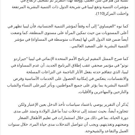
نسبة من هم في سن العمل، ووفقاً لهذا التقرير تم تسجيل ارتفاع في
مؤشرات التنمية وتقع ليبيا في شريحة الدول ذات التنمية البشرية المرتفعة
واحتلت المركز(110).
كما نوه “العيساوي” إلى أنه وفقاً لمؤشر التنمية الجنسانية، فأن ليبيا تظهر في
أعلى المستويات من حيث تمكين المرأة على مستوى المنطقة، كما وضعت
أيضاً ضمن فئة الدول التي لها (معدلات متوسطة في المساواة) في مؤشر
التنمية البشرية على الصعيد العالمي .
كما صرح الممثل المقيم لبرنامج الأمم المتحدة الإنمائي في ليبيا “جيراردو
نوتو” في مؤتمر صحفي عقب إطلاق البرنامج الجديد، أن عدم المساواة في
ليبيا، الذي تتفاقم حدته بفعل الآثار الناجمة عن النزاعات المسلحة
والانقسامات، ينعكس في إمكانية الحصول على الخدمات الأساسية وفرص
التنمية البشرية بما يؤثر على جميع المواطنين، وبأثر كبيرعلى النساء والشباب
والنازحين والمهاجرين والأقليات.
يُذكر أن التقرير يوصي باعتماد سياسات تأخذ الدخل بعين الإعتبار ولكن
تتجاوزه أيضاً، بحيث تستند إلى تدخلات تبدأ ما قبل الولادة وتمتد على مدى
دورة الحياة، بما في ذلك من خلال استثمارات في تعليم الأطفال الصغار
وصحتهم وتغذيتهم، ويجب أن تتواصل التدخلات مدى حياة المرء، خلال سنوات
العمل والتقاعد والشيخوخة.