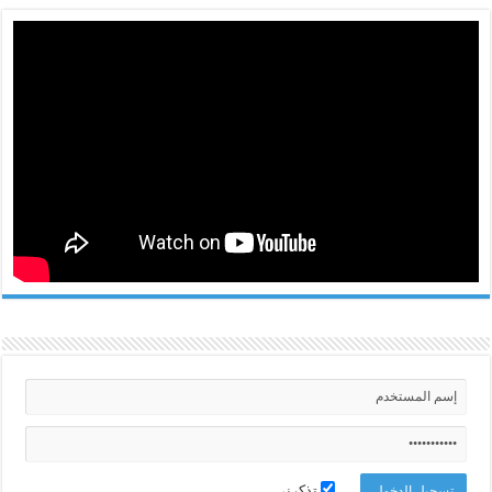
تذكرني