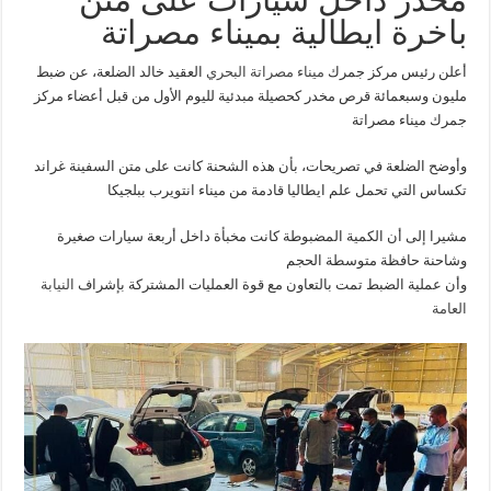
باخرة
باخرة ايطالية بميناء مصراتة
ايطالية
بميناء
مصراتة
مغلقة
أعلن رئيس مركز جمرك
ميناء مصراتة البحري
العقيد خالد الضلعة، عن ضبط
مليون وسبعمائة قرص مخدر كحصيلة مبدئية لليوم الأول من قبل أعضاء مركز
جمرك ميناء مصراتة
وأوضح الضلعة في تصريحات، بأن هذه الشحنة كانت على متن السفينة غراند
تكساس التي تحمل علم ايطاليا قادمة من ميناء انتويرب ببلجيكا
مشيرا إلى أن الكمية المضبوطة كانت مخبأة داخل أربعة سيارات صغيرة
وشاحنة حافظة متوسطة الحجم
وأن عملية الضبط تمت بالتعاون مع قوة العمليات المشتركة بإشراف
النيابة
العامة