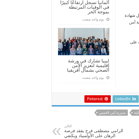
ألمانيا تسجل ارتفاعًا كبيرًا
في الوفيات المرتبطة
بموجة الحر
ول شهادة
‏يوم واحد مضت
ة
أمن
 على
ليبيا تشارك في ورشة
إقليمية لتعزيز الأمن
الصحي بشمال أفريقيا
‏يوم واحد مضت
Pinterest
LinkedIn
ئية
مديرية أمن الخمس
التالي
الرامي مصطفى فرج يفقد فرصة
الرهان على الأولمبياد ويكتفي