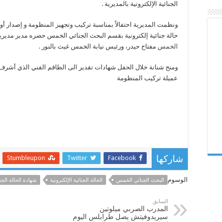
الجنائية الإلكترونية بالمديرية .
ونظمت المديرية احتفالاً بمناسبة تركيب وتجهيز المنظومة و إصدار أ
حالة جنائية إلكترونية بقسم البحث الجنائي الخمس حضره مدير مديري
الخمس
مفتاح حيدر، ورئيس نيابة الخمس غيث بالنور .
ومنح شنانة خلال الحفل شهادات تقدير الى الطاقم الفني الذي أشرف
عميلة ترکیب المنظومة
Stumbleupon
Twitter
Facebook
شاركها
الوسوم
البحث الجنائي الخمس
الحالة الجنائية الإلكترونية
شهادة الحالة الجنا
السابق
المدرب الصربي ميلوتين
سيريدوفيتش يصل طرابلس اليوم