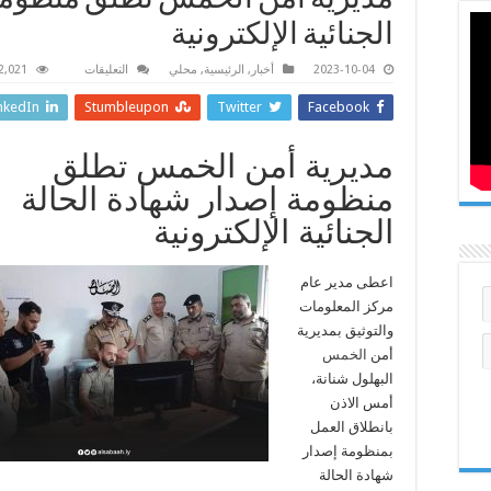
مديرية أمن الخمس تطلق منظومة 
الجنائية الإلكترونية
على
2023-10-04
أخبار
,
الرئيسية
,
محلي
التعليقات
2,021 زيارة
مديرية
أمن
nkedIn
Stumbleupon
Twitter
Facebook
الخمس
تطلق
منظومة
إصدار
مديرية أمن الخمس تطلق
شهادة
الحالة
منظومة إصدار شهادة الحالة
الجنائية
الإلكترونية
الجنائية الإلكترونية
مغلقة
اعطى مدير عام
مركز المعلومات
والتوثيق بمديرية
أمن
الخمس
البهلول شنانة،
أمس الاذن
بانطلاق العمل
بمنظومة إصدار
شهادة الحالة