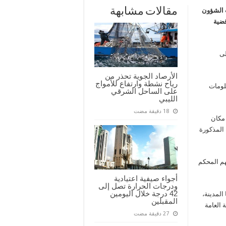
مقالات مشابهة
 الشؤون
ضية
لى
الأرصاد الجوية تحذر من
رياح نشطة وارتفاع للأمواج
لومات
على الساحل الشرقي
الليبي
 مكان
 المذكورة
هم المحكم
أجواء صيفية اعتيادية
ودرجات الحرارة تصل إلى
42 درجة خلال اليومين
المدينة،
المقبلين
ة العامة