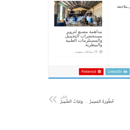
ى ملاحقة
مداهمة مصنع لتزوير
مستحضرات التجميل
والمستلزمات الطبية
والبيطرية
Pinterest
LinkedIn
التالي
خُطُورَةُ المَسِيرْ … وَغِيَابُ الضَّمِيرْ