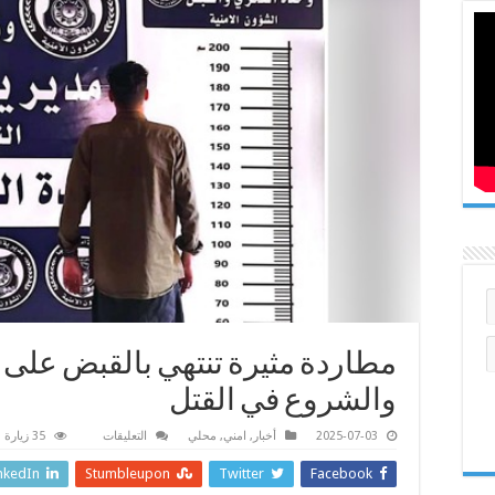
مطاردة مثيرة تنتهي بالقبض على
والشروع في القتل
على
2025-07-03
أخبار
,
امني
,
محلي
التعليقات
35 زيارة
مطاردة
مثيرة
nkedIn
Stumbleupon
Twitter
Facebook
تنتهي
بالقبض