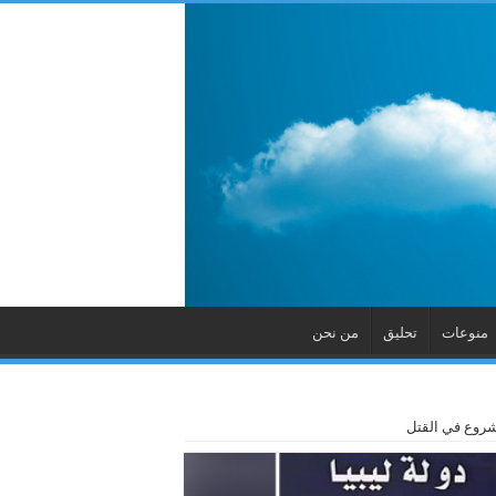
منوعات
تحليق
من نحن
شروع في القتل