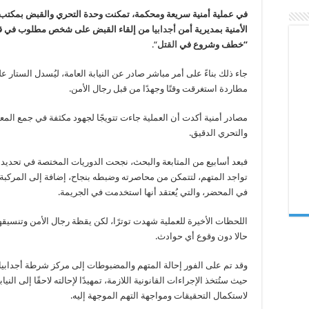
على
في عملية أمنية سريعة ومحكمة، تمكنت وحدة التحري والقبض بمكتب
متهم
بالخطف
الأمنية بمديرية أمن
أجدابيا
من إلقاء القبض على شخص مطلوب في ق
والشروع
في
“خطف وشروع في
القتل
“.
القتل
مغلقة
جاء ذلك بناءً على أمر مباشر صادر عن النيابة العامة، ليُسدل الستار ع
مطاردة استغرقت وقتًا وجهدًا من قبل رجال الأمن.
مصادر أمنية أكدت أن العملية جاءت تتويجًا لجهود مكثفة في جمع المع
والتحري الدقيق.
فبعد أسابيع من المتابعة والبحث، نجحت الدوريات المختصة في تحديد
تواجد المتهم، لتتمكن من محاصرته وضبطه بنجاح، إضافة إلى المركبة
في المحضر، والتي يُعتقد أنها استخدمت في الجريمة.
اللحظات الأخيرة للعملية شهدت توترًا، لكن يقظة رجال الأمن وتنسيق
حالا دون وقوع أي حوادث.
وقد تم على الفور إحالة المتهم والمضبوطات إلى مركز شرطة أجدابيا 
حيث ستُتخذ الإجراءات القانونية اللازمة، تمهيدًا لإحالته لاحقًا إلى النياب
لاستكمال التحقيقات ومواجهة التهم الموجهة إليه.