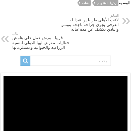
الوسوم
زكريا العنقودي
شاهد
السابق
لاعب الأهلي طرابلس عبدالله
العرفي يجري جراحة ناجحة بتونس
والنادي يكشف عن مدة غيابه
التالي
قريبا…ورش عمل على هامش
فعاليات معرض ليبيا الدولي للتنمية
الزراعية والحيوانية ومستلزماتها