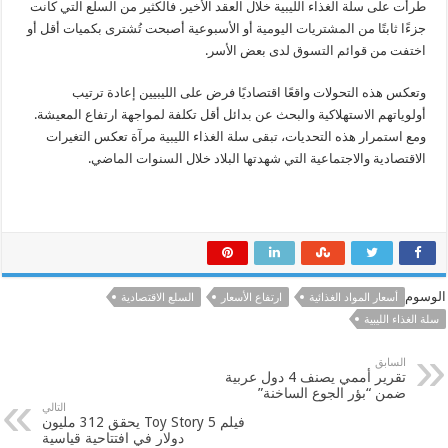
طرأت على سلة الغذاء الليبية خلال العقد الأخير. فالكثير من السلع التي كانت
جزءًا ثابتًا من المشتريات اليومية أو الأسبوعية أصبحت تُشترى بكميات أقل أو
اختفت من قوائم التسوق لدى بعض الأسر.
وتعكس هذه التحولات واقعًا اقتصاديًا فرض على الليبيين إعادة ترتيب
أولوياتهم الاستهلاكية والبحث عن بدائل أقل تكلفة لمواجهة ارتفاع المعيشة.
ومع استمرار هذه التحديات، تبقى سلة الغذاء الليبية مرآة تعكس التغيرات
الاقتصادية والاجتماعية التي شهدتها البلاد خلال السنوات الماضي.
الوسوم
أسعار المواد الغذائية
ارتفاع الأسعار
السلع الاقتصادية
سلة الغذاء الليبية
السابق
تقرير أممي يصنف 4 دول عربية
ضمن “بؤر الجوع الساخنة”
التالي
فيلم 5 Toy Story يحقق 312 مليون
دولار في افتتاحية قياسية