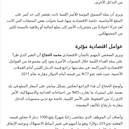
من البدائل الأخرى.
ويرى أن سلة التسوق اليومية للأسر الليبية باتت تقتصر إلى حد كبير على
السلع الأساسية، خاصة الاقتصادية منها، فيما تحولت بعض المنتجات التي كانت
تُعد جزءًا اعتياديًا من مشتريات الأسر إلى سلع كمالية أو رفاهية بالنسبة لكثير
من المستهلكين.
عوامل اقتصادية مؤثرة
ويرى الصحفي المهتم بالشأن الاقتصادي
محمد الحجاج
أن التغير الذي طرأ
على سلة الغذاء الليبية خلال السنوات الأخيرة يعود إلى مجموعة من العوامل
الاقتصادية المتراكمة، في مقدمتها تراجع قيمة الدينار الليبي أمام العملات
الأجنبية، حيث فقد نحو 77% من قيمته أمام الدولار مقارنة بعام 2011.
وأوضح الحجاج أن هذا التراجع انعكس بشكل مباشر على أسعار السلع في بلد
يعتمد على استيراد ما يقارب 85% من احتياجاته الغذائية والاستهلاكية، الأمر
الذي زاد من الضغوط على الأسر الليبية، خاصة مع تدني مستويات الدخل
مقارنة بارتفاع تكاليف المعيشة.
وأضاف أن الموظف الذي يتقاضى راتبًا شهريًا يبلغ 1500 دينار لا تتجاوز قيمته
الفعلية نحو 235 دولارًا، وهو ما أسهم في تغيير أنماط الاستهلاك وتوجيه الإنفاق