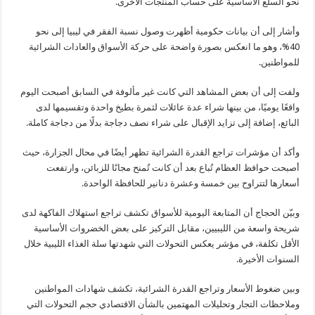
نحو السلع الأساسية على حساب المنتجات الأخرى.
وأشار إلى أن بيانات حكومية أظهرت وصول نسبة الفقر في ليبيا إلى نحو
40%، وهو ما انعكس بصورة واضحة على حركة الأسواق والعادات الشرائية
للمواطنين.
ولفت إلى أن بعض المشاهد التي كانت غير مألوفة في السابق أصبحت اليوم
واقعًا يوميًا، من بينها شراء عدة عائلات لثمرة بطيخ واحدة وتقسيمها لدى
البائع، إضافة إلى تزايد الإقبال على شراء نصف دجاجة بدلًا من دجاجة كاملة.
وأكد أن مؤشرات تراجع القدرة الشرائية تظهر أيضًا في محال الجزارة، حيث
أصبحت حوافظ العظام تُباع بعد أن كانت تُمنح مجانًا للزبائن، وارتفعت
أسعارها لتتراوح بين خمسة وعشرة دنانير للحافظة الواحدة.
وبيّن الحجاج أن المتابعة اليومية للأسواق تكشف تراجع استهلاك الفاكهة لدى
شريحة واسعة من الليبيين، مقابل التركيز على بعض الخضروات الأساسية
الأقل تكلفة، في مؤشر يعكس التحولات التي شهدتها سلة الغذاء الليبية خلال
السنوات الأخيرة.
وبين ضغوط الأسعار وتراجع القدرة الشرائية، تكشف شهادات المواطنين
وملاحظات التجار وتحليلات المهتمين بالشأن الاقتصادي حجم التحولات التي