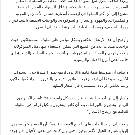
ويؤكد صاحب سوق لبيع المواد الغذائية، فضّل عدم ذكر اسمه، أن أسعار
العديد من السلع شهدت ارتفاعات كبيرة خلال السنوات العشر الماضية،
مشيرًا إلى أن أكثر السلع التي ارتفعت أسعارها تشمل الأجبان، واللحوم،
والمكسرات، والقهوة، والشاي، والشوكولاتة، والوجبات الخفيفة (السناكس)،
ومواد التنظيف، ومنتجات العناية بالبشرة، إضافة إلى البيض.
وأوضح أن هذا الارتفاع انعكس بشكل مباشر على سلوك المستهلكين، حيث
تراجعت مبيعات عدد من السلع التي يمكن الاستغناء عنها، مثل الشوكولاتة،
والآيس كريم، والفواكه، والمشروبات، و أغذية الحمية الغذائية (الدايت)، إلى
جانب بعض أنواع الأجبان والزيتون.
وأضاف أن متوسط قيمة فاتورة الزبون ارتفع بصورة كبيرة خلال السنوات
الأخيرة، موضحًا أن ارتفاع قيمة الفاتورة لا يعني بالضرورة شراء كميات أكبر،
وإنما يعكس الزيادة المستمرة في أسعار السلع.
وأشار إلى أن أنماط الشراء تغيرت بشكل واضح، قائلاً: “أصبح الكثير من
الزبائن يشترون بالجرامات بعد أن كانوا يشترون بالكيلوغرام، في محاولة
للتأقلم مع ارتفاع الأسعار.”
ولفت إلى تزايد الطلب على السلع الاقتصادية، مبينًا أن المستهلكين يتجهون
إليها باعتبارها الخيار الأكثر توفيرًا، حتى وإن كانت في بعض الأحيان أقل جودة