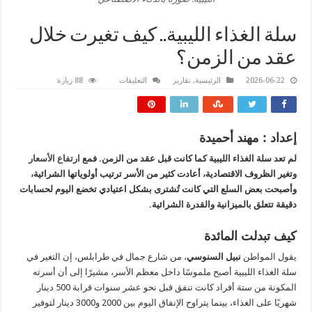
سلة الغذاء الليبية.. كيف تغيرت خلال
عقد من الزمن؟
على
2026-06-22
الرئيسية
,
تقارير
التعليقات
88 زيارة
سلة
الغذاء
الليبية..
كيف
تغيرت
خلال
إعداد : مهند أحميدة
عقد
من
لم تعد سلة الغذاء الليبية كما كانت قبل عقد من الزمن. فمع
ارتفاع الأسعار
الزمن؟
مغلقة
وتغير الظروف الاقتصادية، أعادت كثير من الأسر ترتيب أولوياتها الشرائية،
وأصبحت بعض السلع التي كانت تُشترى بشكل اعتيادي تخضع اليوم لحسابات
دقيقة تتعلق بالميزانية والقدرة الشرائية.
كيف تبدلت المائدة
يقول المواطن
نبيل السنوسي
، من شارع جمال في طرابلس، إن التغير في
سلة الغذاء الليبية أصبح ملموسًا داخل معظم الأسر، مشيرًا إلى أن أسرته
المكونة من ستة أفراد كانت تنفق قبل نحو عشر سنوات قرابة 500 دينار
شهريًا على الغذاء، بينما يتراوح الإنفاق اليوم بين 2000 و3000 دينار لتوفير