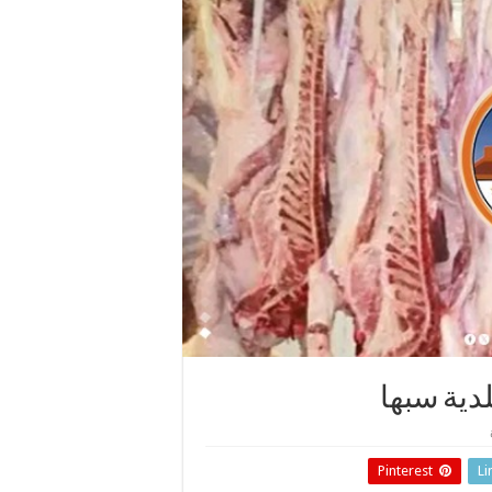
دية سبها
Pinterest
Li