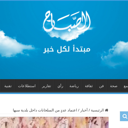
مع
صحة
فن
ثقافة
رياضة
رأي
تقارير
استطلاعات
تقنية
الرئيسية
/
أخبار
/
اعتماد عددٍ من السلخانات داخل بلدية سبها