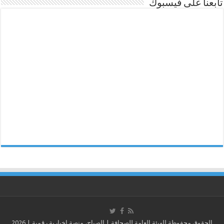
تابعنا على فيسبوك
الحقوق محفوظة للهيئة العامة للصحافة | الصباح، منصة إخبارية رقمية | 2026