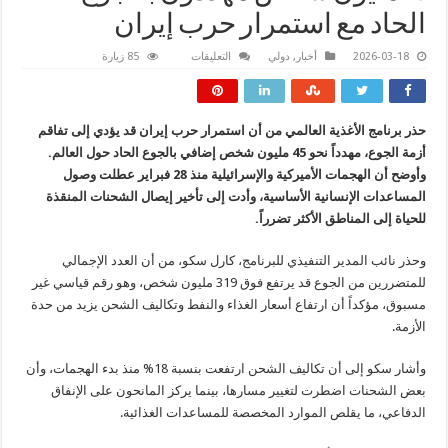
الحاد مع استمرار حرب إيران
على
2026-03-18
أخبار
,
دولي
التعليقات
85 زيارة
45
مليون
شخص
مهددون
بالجوع
حذر برنامج الأغذية العالمي من أن استمرار حرب إيران قد يؤدي إلى تفاقم
الحاد
مع
أزمة الجوع، مهدداً نحو 45 مليون شخص إضافي بالجوع الحاد حول العالم.
استمرار
حرب
وأوضح أن الهجمات الأميركية والإسرائيلية منذ 28 فبراير عطلت وصول
إيران
المساعدات الإنسانية الأساسية، وأدت إلى تأخير إيصال الشحنات المنقذة
مغلقة
للحياة إلى المناطق الأكثر تضرراً.
وحذر نائب المدير التنفيذي للبرنامج، كارل سكو، من أن العدد الإجمالي
للمتضررين من الجوع قد يرتفع فوق 319 مليون شخص، وهو رقم قياسي غير
مسبوق، مؤكداً أن ارتفاع أسعار الغذاء والنفط وتكاليف الشحن يزيد من حدة
الأزمة.
وأشار سكو إلى أن تكاليف الشحن ارتفعت بنسبة 18% منذ بدء الهجمات، وأن
بعض الشحنات اضطرت لتغيير مسارها، بينما يركز المانحون على الإنفاق
الدفاعي، ما يقلص الموارد المخصصة للمساعدات الغذائية.