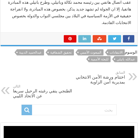
عقب اتصال هاتفي بين رئيسه محمد تكالة وباتيلي، وطرح باتيلي هذه المبادرة
هاتفيا، إلا ان الجولة لم تشهد جديد يذكر، بخصوص هذه المبادرة، ولا انفراجة
حقيقية في الأزمة السياسية في البلاد بين مجلسي النواب والدولة بخصوص
الانتخابات القادمة.
الوسوم
الانتقادات
المبعوث الأممي
تحقيق الشفافية
عبدالحميد الدبيبة
عبدالله باتيلي
للبعثة الأممية
السابق
اختتام ورشة الأمن الانتخابي
بمديرية أمن الزاوية
التالي
الطنجي ينفي رغبته الرحيل سريعا
عن الاتحاد الليبي