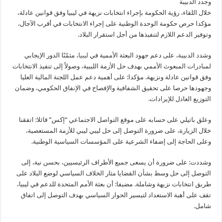
وجدد الدبيبة
خلال اللقاء، رؤية الحكومة بإجراء انتخابات نزيهة في ليبيا وفق قوانين عادلة،
مؤكدا حرص حكومة الوحدة الوطنية على إجراء الانتخابات في أقرب الآجال،
وتوفير الدعم اللازم لتنفيذها من أجل استقرار البلاد.
وشدد الدبيبة، على دعم جهود البعثة الأممية في
ليبيا
، مثمّنًا الدور الإيجابي
لمبادرات المبعوث الأممي بهدف حل الأزمة الليبية، وصولاً إلى تنفيذ الانتخابات
وفق قوانين عادلة ونزيهة. مؤكدا: على أهمية دعم عمل اللجنة المالية العليا
وجهودها حرصا على تحقيق الشفافية والإفصاح في الإنفاق الحكومي، وضمان
التوزيع العادل للإيرادات.
وعلق باتيلي على حسابه على موقع التواصل الاجتماعي “إكس” قائلا: اتفقنا
خلال الزيارة، على ضرورة التوصل إلى حل ليبي ليبي للأزمة المستعصية،
وعلى الحاجة إلى إضفاء الشرعية على المؤسسات السياسية الوطنية.
وشددت: على ضرورة أن يسعى جميع الأطراف الرئيسيين، بحسن نية، إلى
التوصل إلى حل وسط بشأن القضايا مثار الخلاف السياسي لوضع البلاد على
طريق انتخابات نزيهة وشاملة. مضيفا: أن بعثة الأمم المتحدة للدعم في ليبيا،
تقف على أهبة الاستعداد لتيسير الحوار السياسي بهدف التوصل إلى اتفاق
شامل.