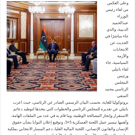
وعلى العكس
من لقاء رئيس
الوزراء
عبدالحميد
الدبيبة، والذي
جاء مباشرًا في
الحديث عن
الانتخابات
والأزمة
السياسية، جاء
لقاء باتيلي
ورئيس
المجلس
الرئاسي محمد
المنفي
بروتوكوليا للغاية، بحسب البيان الرسمي الصادر عن الرئاسي، حيث اعرب
باتيلي عن تقديره للمجلس الرئاسي والخطوات التي يتخذها لتوطيد دعائم
الاستقرار وإنجاز المصالحة الوطنية، وما قام به في عدد من الملفات الهامة،
وأهمها تيسير عمل اللجنة العسكرية 5+5، وتوقيع إعلان النوايا بشأن حقوق
الإنسان والقانون الإنساني، اللجنة المالية العليا، دعم المسار الانتخابي بملكية