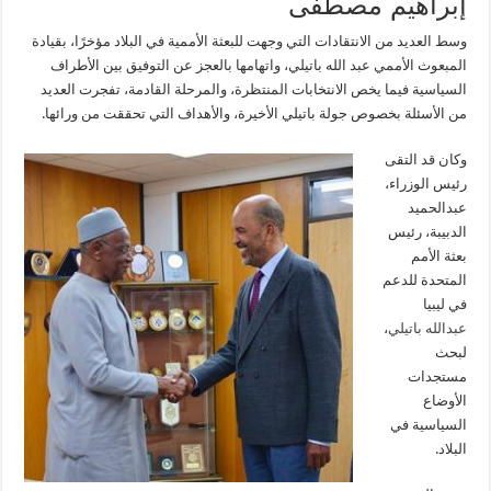
إبراهيم مصطفى
وسط العديد من الانتقادات التي وجهت للبعثة الأممية في البلاد مؤخرًا، بقيادة
المبعوث الأممي عبد الله باتيلي، واتهامها بالعجز عن التوفيق بين الأطراف
السياسية فيما يخص الانتخابات المنتظرة، والمرحلة القادمة، تفجرت العديد
من الأسئلة بخصوص جولة باتيلي الأخيرة، والأهداف التي تحققت من ورائها.
وكان قد التقى
رئيس الوزراء،
عبدالحميد
الدبيبة، رئيس
بعثة الأمم
المتحدة للدعم
في ليبيا
عبدالله باتيلي
،
لبحث
مستجدات
الأوضاع
السياسية في
البلاد.