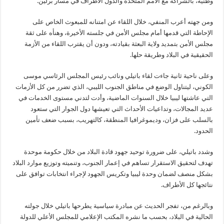
وطنية، بالشراكة مع الأمم المتحدة والدول الأطراف في مسار برلين.
ومن جهته أعرب المنفي، خلال اللقاء عن امتنانه للمبعوث الخاص على
الإحاطة التي قدمها أمام مجلس الأمن في جلسته الأخيرة، وهنأه على ثقة
مجلس الأمن بتمديد ولاية البعثة بقيادته، ودون أن يقترب اللقاء من الأزمة
الحقيقية في البلاد وطريقة حلها.
وعلى ناحية ثانية جاءت لقاء باتيلي ونائب رئيس المجلس الرئاسي موسى
الكوني، ليتناول الوضع في مناطق الجنوب الليبي، الذي تضرر من كل الأزمات
التي عاشتها ليبيا خلال السنوات الماضية، وأدت لتدني مستوى الخدمات في
عديد المجالات، وتداعيات الأحداث التي تعيشها دول الجوار التي ستعود
بالسلب على فزان، وديموغرافيا المنطقة، كالتهريب، بسبب ضعف تأمين
الحدود.
وشدد باتيلي، على ضرورة توحيد جهود قادة البلاد من خلال حكومة موحدة
تهدف لتحقيق الاستقرار تساهم في إعمار الجنوب، وتنميته وتوزيع موارد البلاد
بشكل منصف لضمان وحدة ليبيا وتكريس الجهود لإجراء انتخابات توافق على
نتائجها كل الأطراف.
وبالرغم من، تفجر الحديث عن مبادرة سياسية يطرحها باتيلي خلال جولته
الحالية في البلاد، بحسب ما نشره المكتب الإعلامي للمجلس الأعلي للدولة