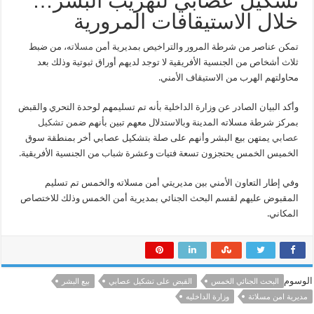
تشكيل عصابي لتهريب البشر…
خلال
خلال الاستيقافات المرورية
الاستيقافات
المرورية
مغلقة
تمكن عناصر من شرطة المرور والتراخيص بمديرية أمن
مسلاته
، من ضبط
ثلاث أشخاص من الجنسية الأفريقية لا توجد لديهم أوراق ثبوتية وذلك بعد
محاولتهم الهرب من الاستيقاف الأمني.
وأكد البيان الصادر عن وزارة الداخلية بأنه تم تسليمهم لوحدة التحري والقبض
بمركز شرطة مسلاته المدينة وبالاستدلال معهم تبين بأنهم ضمن
تشكيل
عصابي
يمتهن بيع البشر وأنهم على صلة بتشكيل عصابي أخر بمنطقة سوق
الخميس الخمس يحتجزون تسعة فتيات وعشرة شباب من الجنسية الأفريقية.
وفي إطار التعاون الأمني بين مديريتي أمن مسلاته والخمس تم تسليم
المقبوض عليهم لقسم البحث الجنائي بمديرية أمن الخمس وذلك للاختصاص
المكاني.
الوسوم
البحث الجنائي الخمس
القبض على تشكيل عصابي
بيع البشر
مديرية امن مسلاتة
وزارة الداخليه