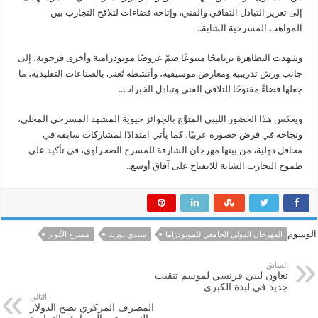
إلى تعزيز التبادل الثقافي والفني، وإتاحة فضاءات لتلاقح التجارب بين
المواهب المسرحية الشابة..
وشهدت التظاهرة برنامجًا متنوعًا ضمّ عروضًا مونودرامية وأخرى فرجوية، إلى
جانب ورش تدريبية ومعارض موسيقية، وأنشطة تُعنى بالصناعات التقليدية، ما
جعلها فضاءً مفتوحًا للتلاقي الفني وتبادل الخبرات..
ويعكس هذا الحضور الليبي المتوَّج بالجوائز حيوية المشهد المسرحي المحلي،
ونجاحه في فرض حضوره عربيًا، كما يأتي امتدادًا لمشاركات سابقة في
محافل دولية، من بينها مهرجان الشارقة للمسرح الصحراوي، في تأكيد على
طموح التجارب الشابة للانفتاح على آفاق أوسع..
الوسوم
المهرجان الدولي الجامعي للمونودراما
سيدي بوزيد
مسرح الأنوار
السابق
تعاون ليبي فرنسي لموسم تنقيب
جديد في لبدة الكبرى
التالي
المصرف المركزي يضخ الدولار