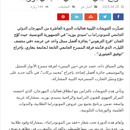
على
2026-04-28
أخبار
,
فن
التعليقات
149 زيارة
تتويج
ليبي
لافت
في
“سيدي
تصدّرت التتويجات الليبية فعاليات الدورة العاشرة من
المهرجان الدولي
بوزيد”
مغلقة
الجامعي للمونودراما
ب”سيدي بوزيد” في الجمهورية التونسية، حيث تُوّج
الفنان “فرج الترهوني” بجائزة أفضل ممثل واعد عن عرضه «في منتصف
الليل»، الذي قدّمته فرقة المسرح الجامعي التابعة لـجامعة بنغازي، بإخراج
“توفيق الفيتوري”..
وفي السياق ذاته، حصد عرض «بين البينين» لفرقة مسرح الأنوار للتمثيل
والموسيقى جائزة أفضل إضاءة، بإخراج “محمد بركات”، في تأكيد جديد على
تنوّع وتميّز التجارب المسرحية
الليبية
المشاركة..
وتأتي هذه التتويجات بالتزامن مع انطلاق فعاليات المهرجان، الذي احتضنه
المركز الجهوي للفنون الدرامية والركحية بسيدي بوزيد، بمشاركة عربية
واسعة، ضمن برنامج يجمع بين عروض المونودراما الطلابية، والندوات
العلمية، والورشات التكوينية..
وتُقام هذه الدورة تحت شعار «عقد من المونودراما»، بمشاركة وفود طلابية
من عدة دول عربية، من بينها فلسطين والجزائر والمغرب، في تظاهرة تهدف