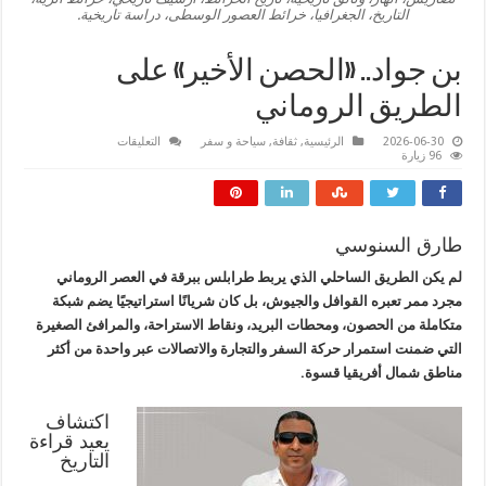
التاريخ، الجغرافيا، خرائط العصور الوسطى، دراسة تاريخية.
بن جواد.. «الحصن الأخير» على
الطريق الروماني
على
2026-06-30
الرئيسية
,
ثقافة
,
سياحة و سفر
التعليقات
بن
96 زيارة
جواد..
«الحصن
الأخير»
على
الطريق
الروماني
طارق السنوسي
مغلقة
لم يكن الطريق الساحلي الذي يربط طرابلس ببرقة في العصر الروماني
مجرد ممر تعبره القوافل والجيوش، بل كان شريانًا استراتيجيًا يضم شبكة
متكاملة من الحصون، ومحطات البريد، ونقاط الاستراحة، والمرافئ الصغيرة
التي ضمنت استمرار حركة السفر والتجارة والاتصالات عبر واحدة من أكثر
مناطق شمال أفريقيا قسوة.
اكتشاف
يعيد قراءة
التاريخ