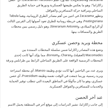
زاكازاما”، وهو ما يعكس طبيعتها العسكرية ودورها في حماية الطريق
الساحلي ومراقبة حركة المسافرين والقوافل.
وتظهر Zacazama في اثنين من أهم مصادر الطرق الرومانية، وهما Tabula
Peutingeriana، وهي خريطة رومانية للطرق تعود أصولها إلى القرنين الثالث
أو الرابع الميلادي، وItinerarium Antonini، وهو دليل رسمي يبين محطات
الطريق والمسافات بينها.
محطة وبريد وحصن عسكري
وتضع هذه المصادر زاكازاما ضمن سلسلة المحطات الممتدة بين
Macomades (العقيلة)، وCharax، وBoreum، مما يؤكد أنها كانت إحدى
المحطات الرسمية الواقعة على الطريق الساحلي الرابط بين طرابلس وبرقة
ويرى عدد من الباحثين أنها كانت تؤدي وظيفة Mansio، أي محطة استراحة
وبريد رسمية، وربما جمعت في الوقت نفسه وظيفة Praesidium، أي حصن
عسكري، وهو ما كان مألوفًا في المناطق البعيدة التي تتطلب توفير الحماية
والخدمات للمسافرين والقوافل العسكرية.
عند آخر الحصن
إلى جانب زاكازاما، تشير الدراسات إلى موقع آخر في المنطقة يحمل الاسم