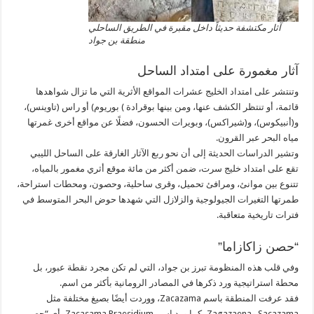
آثار مكتشفة حديثاً داخل مقبرة في الطريق الساحلي
منطقة بن جواد
آثار مغمورة على امتداد الساحل
وتنتشر على امتداد الخليج عشرات المواقع الأثرية التي ما تزال شواهدها
قائمة، أو تنتظر الكشف عنها، ومن بينها بوقرادة ) بوريوم) أو راس (تاوينس)،
و(أنبيكوس)، و(شيراكس)، وبويرات الحسون، فضلًا عن مواقع أخرى غمرتها
مياه البحر عبر القرون.
وتشير الدراسات الحديثة إلى أن نحو ربع الآثار الغارقة على الساحل الليبي
تقع على امتداد خليج سرت، ضمن أكثر من مائة موقع أثري مغمور بالمياه،
تتنوع بين موانئ، ومرافئ تحميل، وقرى ساحلية، وحصون، ومحطات استراحة،
طمرتها التغيرات الجيولوجية والزلازل التي شهدها حوض البحر المتوسط في
فترات تاريخية متعاقبة.
“حصن زاكازاما”
وفي قلب هذه المنظومة تبرز بن جواد، التي لم تكن مجرد نقطة عبور، بل
محطة استراتيجية ورد ذكرها في المصادر الرومانية بأكثر من اسم.
فقد عرفت المنطقة باسم Zacazama، ووردت أيضًا بصيغ مختلفة مثل
Sacazama وZagazaena، كما ورد اسم Zacasama Praesidium، أي “حصن