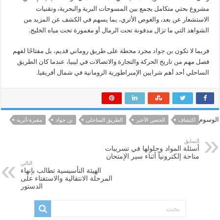
مشروع بحثي متكامل يجمع بين المسوحات البرية والبحرية، وتقنيات
الاستشعار عن بعد، والغوص الأثري، بما يسهم في الكشف عن المزيد من
الشواهد التي ما تزال مدفونة تحت الرمال أو مغمورة تحت مياه الخليج.
فربما لا تكون
بن جواد
مجرد محطة على طريق روماني قديم، بل مفتاحًا لفهم
فصل مهم من تاريخ الحركة والتجارة والاتصالات في ليبيا، عندما كان الطريق
الساحلي أحد أهم شرايين الإمبراطورية الرومانية في شمال أفريقيا.
الوسوم
اكتشاف
الحصن الأخير
الطريق الساحلي
بن جواد
مقبرة-أثرية
السابق
أسئلة المواد وحلولها في تسريبات
متاحة إلكترونياً أثناء سير الإمتحان
التالي
الهيئة التأسيسية تطالب بإنهاء
المرحلة الانتقالية والاستفتاء على
الدستور