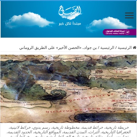
الرئيسية
/
الرئيسية
/
بن جواد.. «الحصن الأخير» على الطريق الروماني
خريطة تاريخية، خرائط قديمة، مخطوطة تاريخية، رسم يدوي، خرائط لاتينية،
الجغرافيا التاريخية، التراث، المدن القديمة، المواقع التاريخية، الحدود القديمة،
تضاريس، أنهار، وثائق تاريخية، تاريخ الخرائط، أرشيف تاريخي، خرائط أثرية،