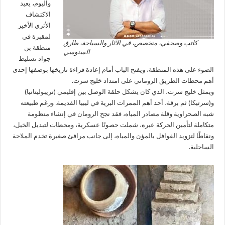
واليوم، يعيد
الاكتشاف
الأثري الأخير
لمقبرة في
كاتب وصحفي، متخصص، في الآثار والسياحة، طارق
منطقة بن
السنوسي
جواد تسليط
الضوء على هذه المنطقة، ويفتح الباب أمام إعادة قراءة تاريخها بوصفها إحدى
أهم محطات الطريق الروماني على امتداد خليج سرت.
ويمثل خليج سرت، الذي كان يشكل حلقة الوصل بين إقليمي (تريبوليتانيا)
و(سرتيكا) ثم برقة، أحد أهم الممرات البرية في ليبيا القديمة. ورغم طبيعته
شبه الصحراوية وقلة مصادر المياه، فقد نجح الرومان في إنشاء منظومة
متكاملة لتأمين الحركة عبره، شملت حصونًا عسكرية، ومحطات لتبديل الخيل،
ونقاطًا لتزويد القوافل بالمؤن والمياه، إلى جانب مرافئ صغيرة تخدم الملاحة
الساحلية.