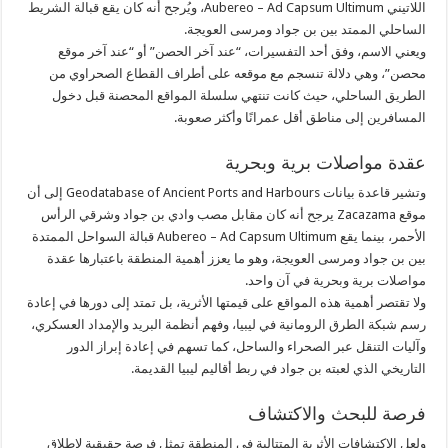
اللاتيني Aubereo – Ad Capsum Ultimum، ويُرجح أنه كان يقع قبالة الشريط
الساحلي الممتد بين بن جواد ومرسى العويجة.
ويعني الاسم، وفق أحد التفسيرات، “عند آخر الحصن” أو “عند آخر موقع
محصن”، وهي دلالة تنسجم مع موقعه على أطراف القطاع الصحراوي من
الطريق الساحلي، حيث كانت تنتهي سلسلة المواقع المحصنة قبل دخول
المسافرين إلى مناطق أقل عمرانًا وأكثر صعوبة.
عقدة مواصلات برية وبحرية
وتشير قاعدة بيانات Geodatabase of Ancient Ports and Harbours إلى أن
موقع Zacazama يرجح أنه كان مقابل مصب وادي بن جواد وشرقي الرأس
الأحمر، بينما يقع Aubereo – Ad Capsum Ultimum قبالة السواحل الممتدة
بين بن جواد ومرسى العويجة، وهو ما يعزز أهمية المنطقة باعتبارها عقدة
مواصلات برية وبحرية في آن واحد.
ولا تقتصر أهمية هذه المواقع على قيمتها الأثرية، بل تمتد إلى دورها في إعادة
رسم شبكة الطرق الرومانية في ليبيا، وفهم أنظمة البريد والإمداد العسكري،
وآليات التنقل عبر الصحراء والساحل، كما تسهم في إعادة إبراز الدور
التاريخي الذي لعبته بن جواد في ربط أقاليم ليبيا القديمة.
فرصة للبحث والاكتشاف
ولعل الاكتشافات الأثرية المتتالية في المنطقة تمثل فرصة حقيقية لإطلاق